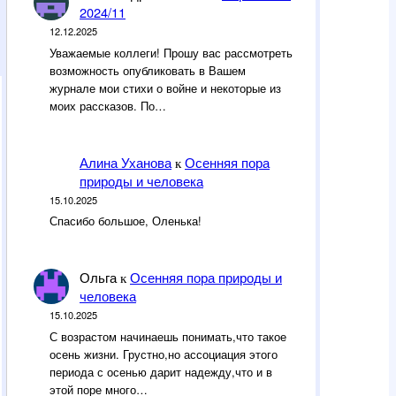
2024/11
12.12.2025
Уважаемые коллеги! Прошу вас рассмотреть
возможность опубликовать в Вашем
журнале мои стихи о войне и некоторые из
моих рассказов. По…
Алина Уханова
Осенняя пора
к
природы и человека
15.10.2025
Спасибо большое, Оленька!
Ольга
Осенняя пора природы и
к
человека
15.10.2025
С возрастом начинаешь понимать,что такое
осень жизни. Грустно,но ассоциация этого
периода с осенью дарит надежду,что и в
этой поре много…