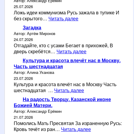
ы
в
Автор: Александр Ерёмин
е
в
е
25.07.2026
р
ы
д
Ложь идеи коммунизма Русь зажала в тупике И
а
е
Р
ё
без скрытого…
Читать далее
ф
с
о
т
и
е
Загадка
с
м
р
Автор: Артём Миронов
с
у
д
24.07.2026
и
С
ц
Отгадайте, кто с усами Бегает в прихожей, В
я
а
З
а
дверь скребётся…
Читать далее
в
р
а
т
Культура и красота влечёт нас в Москву.
о
г
у
Часть шестнадцатая
в
а
п
Автор: Алина Уханова
с
д
и
23.07.2026
к
к
к
Культура и красота влечёт нас в Москву Часть
о
а
е
К
шестнадцатая …
Читать далее
м
у
у
На радость Творцу. Казанской иконе
л
.
Божией Матери.
ь
Автор: Александр Ерёмин
т
21.07.2026
у
Помолись Мать Пресвятая За израненную Русь:
р
Н
Кровь течёт из ран…
Читать далее
а