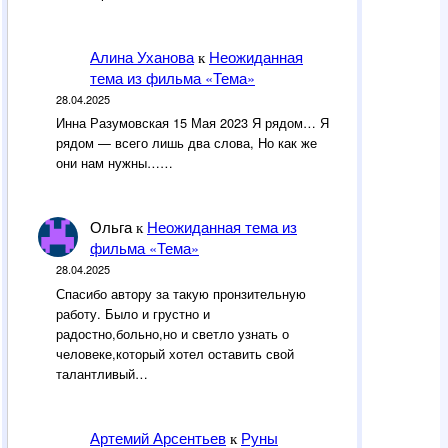
Алина Уханова
Неожиданная
к
тема из фильма «Тема»
28.04.2025
Инна Разумовская 15 Мая 2023 Я рядом… Я
рядом — всего лишь два слова, Но как же
они нам нужны……
Ольга
Неожиданная тема из
к
фильма «Тема»
28.04.2025
Спасибо автору за такую пронзительную
работу. Было и грустно и
радостно,больно,но и светло узнать о
человеке,который хотел оставить свой
талантливый…
Артемий Арсентьев
Руны
к