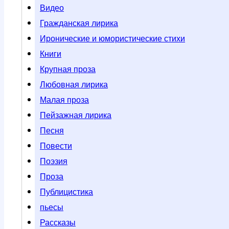
Видео
Гражданская лирика
Иронические и юмористические стихи
Книги
Крупная проза
Любовная лирика
Малая проза
Пейзажная лирика
Песня
Повести
Поэзия
Проза
Публицистика
пьесы
Рассказы