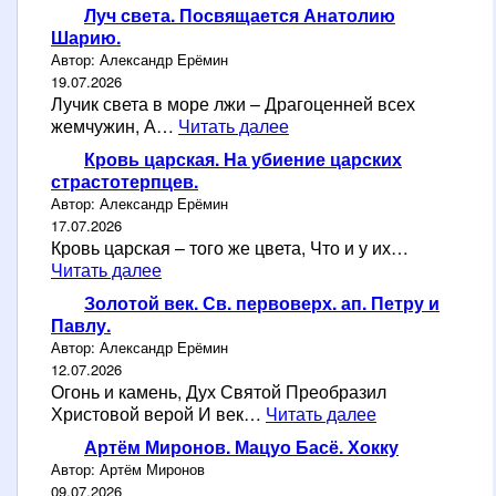
а
и
Луч света. Посвящается Анатолию
р
к
Шарию.
а
р
Автор: Александр Ерёмин
д
а
19.07.2026
о
с
Лучик света в море лжи – Драгоценней всех
с
Л
о
жемчужин, А…
Читать далее
т
у
т
ь
Кровь царская. На убиение царских
ч
а
Т
страстотерпцев.
с
в
в
Автор: Александр Ерёмин
в
л
о
17.07.2026
е
е
р
Кровь царская – того же цвета, Что и у их…
т
ч
К
ц
Читать далее
а
ё
р
у
.
т
Золотой век. Св. первоверх. ап. Петру и
о
.
П
н
Павлу.
в
К
о
а
Автор: Александр Ерёмин
ь
а
с
с
12.07.2026
ц
з
в
в
Огонь и камень, Дух Святой Преобразил
а
а
я
М
З
Христовой верой И век…
Читать далее
р
н
щ
о
о
с
с
Артём Миронов. Мацуо Басё. Хокку
а
с
л
к
к
Автор: Артём Миронов
е
к
о
а
о
09.07.2026