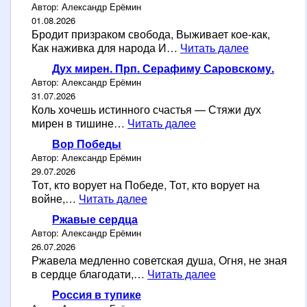
Автор: Александр Ерёмин
А
01.08.2026
в
Бродит призраком свобода, Выживает кое-как,
р
Д
Как наживка для народа И…
Читать далее
о
е
р
Дух мирен. Прп. Серафиму Саровскому.
м
ы
Автор: Александр Ерёмин
о
31.07.2026
к
Коль хочешь истинного счастья — Стяжи дух
р
Д
мирен в тишине…
Читать далее
а
у
т
Вор Победы
х
и
Автор: Александр Ерёмин
м
я
29.07.2026
и
д
Тот, кто ворует на Победе, Тот, кто ворует на
р
В
о
войне,…
Читать далее
е
о
с
н
Ржавые сердца
р
м
.
Автор: Александр Ерёмин
П
у
П
26.07.2026
о
т
р
Ржавела медленно советская душа, Огня, не зная
б
ы
п
Р
в сердце благодати,…
Читать далее
е
д
.
ж
д
о
Россия в тупике
С
а