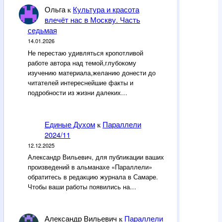
Ольга
Культура и красота
к
влечёт нас в Москву. Часть
седьмая
14.01.2026
Не перестаю удивляться кропотливой
работе автора над темой,глубокому
изучению материала,желанию донести до
читателей интереснейшие факты и
подробности из жизни далеких…
Единые Духом
Параллели
к
2024/11
12.12.2025
Александр Вильевич, для публикации ваших
произведений в альманахе «Параллели»
обратитесь в редакцию журнала в Самаре.
Чтобы ваши работы появились на…
Александр Вильевич
Параллели
к