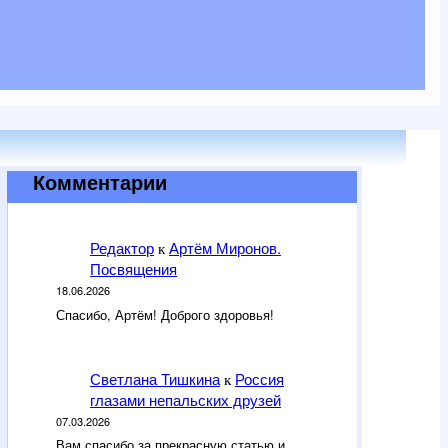
Комментарии
Редактор
Артём Миронов.
к
Посвящения
18.06.2026
Спасибо, Артём! Доброго здоровья!
Светлана Тишкина
Россия
к
глазами непальских друзей
07.03.2026
Вам спасибо за прекрасную статью и