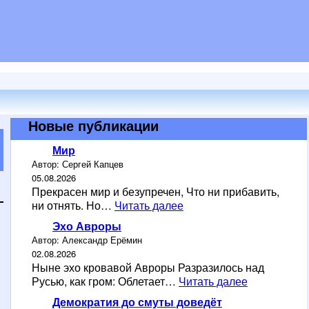
Новые публикации
Мир
Автор: Сергей Капцев
05.08.2026
Прекрасен мир и безупречен, Что ни прибавить,
М
ни отнять. Но…
Читать далее
и
Эхо Авроры
р
Автор: Александр Ерёмин
02.08.2026
Ныне эхо кровавой Авроры Разразилось над
Э
Русью, как гром: Облетает…
Читать далее
х
Демократия до смуты доведёт
о