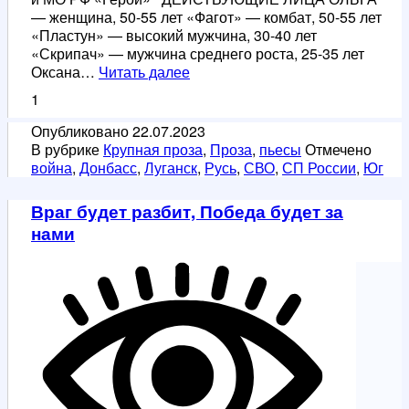
— женщина, 50-55 лет «Фагот» — комбат, 50-55 лет
«Пластун» — высокий мужчина, 30-40 лет
«Скрипач» — мужчина среднего роста, 25-35 лет
БАХмутский
Оксана…
Читать далее
треугольник
1
Опубликовано
22.07.2023
В рубрике
Крупная проза
,
Проза
,
пьесы
Отмечено
война
,
Донбасс
,
Луганск
,
Русь
,
СВО
,
СП России
,
Юг
Враг будет разбит, Победа будет за
нами