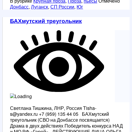
В рубрике
Крупная проза
,
Проза
,
пьесы
Отмечено
Донбасс
,
Луганск
,
СП России
,
Юг
БАХмутский треугольник
Светлана Тишкина, ЛНР, Россия Tisha-
s@yandex.ru +7 (959) 135 44 05 БАХмутский
треугольник (СВО на Донбассе посвящается)
Драма в двух действиях Победитель конкурса НАД
и МО РФ «Герой» ДЕЙСТВУЮЩИЕ ЛИЦА ОЛЬГА