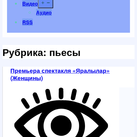
Открыть
Видео
меню
Аудио
RSS
Рубрика:
пьесы
Премьера спектакля «Яралылар»
(Женщины)