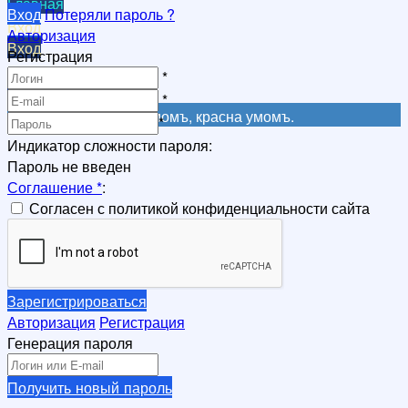
Главная
Вход
Потеряли пароль ?
Вход
Авторизация
Вход
Регистрация
Регистрация
*
Регистрация
*
Не красна книга письмомъ, красна умомъ.
*
Индикатор сложности пароля:
Пароль не введен
Соглашение
*
:
Согласен с политикой конфиденциальности сайта
Зарегистрироваться
Авторизация
Регистрация
Генерация пароля
Получить новый пароль