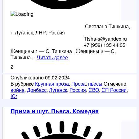
Светлана Тишкина,
г. Луганск, ЛНР, Россия
Tisha-s@yandex.ru
+7 (959) 135 44 05
Женщины 1 — С. Тишкина Женщины 2 — С.
ЖЕНЩИНЫ
Тишкина…
Читать далее
—
2
пьеса
о
Опубликовано
09.02.2024
войне
В рубрике
Крупная проза
,
Проза
,
пьесы
Отмечено
на
война
,
Донбасс
,
Луганск
,
Россия
,
СВО
,
СП России
,
Донбассе.
Юг
Написана
к
Прима и шут. Пьеса. Комедия
Году
Семьи
РФ.