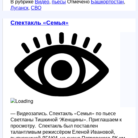
В рубрике
Видео
,
пьесы
Отмечено
Башкортостан
,
луганского
Луганск
,
СВО
драматурга.
Спектакль «Семья»
— Видеозапись. Спектакль «Семья» по пьесе
Светланы Тишкиной ‘Женщины». Приглашаем к
просмотру. Спектакль был поставлен
талантливым режиссёром Еленой Ивановой,
выпускницей ЛГАКИ, на сцене Петровского ДК им.