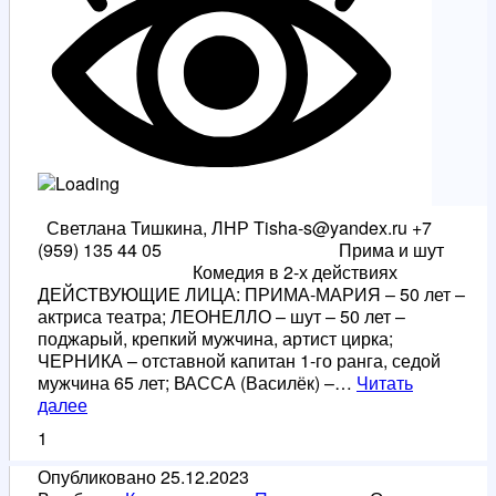
Светлана Тишкина, ЛНР Tisha-s@yandex.ru +7
(959) 135 44 05 Прима и шут
Комедия в 2-х действиях
ДЕЙСТВУЮЩИЕ ЛИЦА: ПРИМА-МАРИЯ – 50 лет –
актриса театра; ЛЕОНЕЛЛО – шут – 50 лет –
поджарый, крепкий мужчина, артист цирка;
ЧЕРНИКА – отставной капитан 1-го ранга, седой
мужчина 65 лет; ВАССА (Василёк) –…
Читать
Прима
далее
и
1
шут.
Пьеса.
Опубликовано
25.12.2023
Комедия