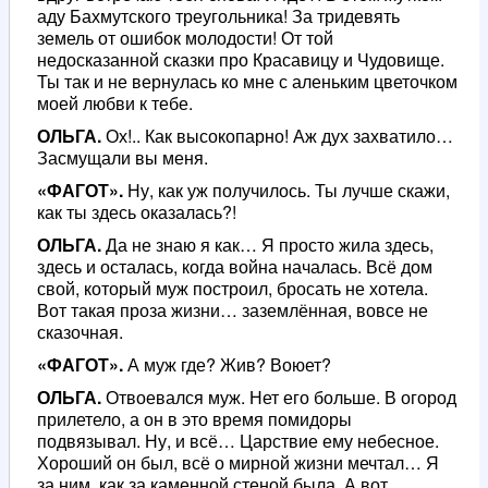
аду Бахмутского треугольника! За тридевять
земель от ошибок молодости! От той
недосказанной сказки про Красавицу и Чудовище.
Ты так и не вернулась ко мне с аленьким цветочком
моей любви к тебе.
ОЛЬГА.
Ох!.. Как высокопарно! Аж дух захватило…
Засмущали вы меня.
«ФАГОТ».
Ну, как уж получилось. Ты лучше скажи,
как ты здесь оказалась?!
ОЛЬГА.
Да не знаю я как… Я просто жила здесь,
здесь и осталась, когда война началась. Всё дом
свой, который муж построил, бросать не хотела.
Вот такая проза жизни… заземлённая, вовсе не
сказочная.
«ФАГОТ».
А муж где? Жив? Воюет?
ОЛЬГА.
Отвоевался муж. Нет его больше. В огород
прилетело, а он в это время помидоры
подвязывал. Ну, и всё… Царствие ему небесное.
Хороший он был, всё о мирной жизни мечтал… Я
за ним, как за каменной стеной была. А вот