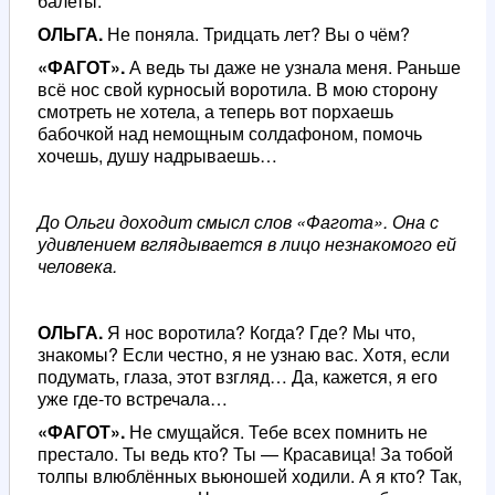
балеты.
ОЛЬГА.
Не поняла. Тридцать лет? Вы о чём?
«ФАГОТ».
А ведь ты даже не узнала меня. Раньше
всё нос свой курносый воротила. В мою сторону
смотреть не хотела, а теперь вот порхаешь
бабочкой над немощным солдафоном, помочь
хочешь, душу надрываешь…
До Ольги доходит смысл слов «Фагота». Она с
удивлением вглядывается в лицо незнакомого ей
человека.
ОЛЬГА.
Я нос воротила? Когда? Где? Мы что,
знакомы? Если честно, я не узнаю вас. Хотя, если
подумать, глаза, этот взгляд… Да, кажется, я его
уже где-то встречала…
«ФАГОТ».
Не смущайся. Тебе всех помнить не
престало. Ты ведь кто? Ты — Красавица! За тобой
толпы влюблённых вьюношей ходили. А я кто? Так,