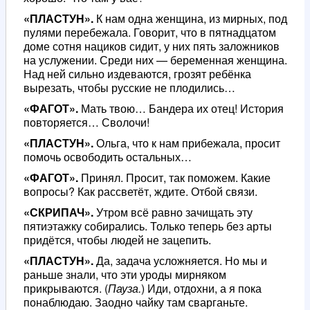
«ПЛАСТУН».
К нам одна женщина, из мирных, под
пулями перебежала. Говорит, что в пятнадцатом
доме сотня нациков сидит, у них пять заложников
на услужении. Среди них — беременная женщина.
Над ней сильно издеваются, грозят ребёнка
вырезать, чтобы русские не плодились…
«ФАГОТ».
Мать твою… Бандера их отец! История
повторяется… Сволочи!
«ПЛАСТУН».
Ольга, что к нам прибежала, просит
помочь освободить остальных…
«ФАГОТ».
Принял. Просит, так поможем. Какие
вопросы? Как рассветёт, ждите. Отбой связи.
«СКРИПАЧ».
Утром всё равно зачищать эту
пятиэтажку собирались. Только теперь без арты
придётся, чтобы людей не зацепить.
«ПЛАСТУН».
Да, задача усложняется. Но мы и
раньше знали, что эти уроды мирняком
прикрываются. (
Пауза.
) Иди, отдохни, а я пока
понаблюдаю. Заодно чайку там сварганьте.