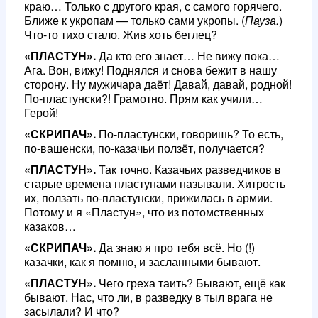
краю… Только с другого края, с самого горячего.
Ближе к укропам — только сами укропы. (
Пауза.
)
Что-то тихо стало. Жив хоть беглец?
«ПЛАСТУН».
Да кто его знает… Не вижу пока…
Ага. Вон, вижу! Поднялся и снова бежит в нашу
сторону. Ну мужичара даёт! Давай, давай, родной!
По-пластунски?! Грамотно. Прям как учили…
Герой!
«СКРИПАЧ».
По-пластунски, говоришь? То есть,
по-вашенски, по-казачьи ползёт, получается?
«ПЛАСТУН».
Так точно. Казачьих разведчиков в
старые времена пластунами называли. Хитрость
их, ползать по-пластунски, прижилась в армии.
Потому и я «Пластун», что из потомственных
казаков…
«СКРИПАЧ».
Да знаю я про тебя всё. Но (!)
казачки, как я помню, и засланными бывают.
«ПЛАСТУН».
Чего греха таить? Бывают, ещё как
бывают. Нас, что ли, в разведку в тыл врага не
засылали? И что?