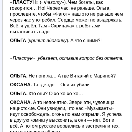
«ПЛАСТУН»
(
«Фаготу»
)
.
Чем богаты, как
говорится… Но! Через час, не раньше. Ольга,
проследите, чтобы «Фагот» наш это не раньше чем
через час употребил. Сердце может не выдержать.
Всё, я ушёл. Там «Скрипача» с ребятами
вытаскивать надо…
ОЛЬГА
(
кричит вдогонку
)
.
А что с ними?!
«Пластун» убегает, оставив вопрос без ответа.
ОЛЬГА.
Не поняла… А где Виталий с Мариной?
ОКСАНА.
Та где-где… Они их убили.
ОЛЬГА.
Кто они? О-хо-хо-хо-хо…
ОКСАНА
. А то непонятно. Звери эти, чудовища
нацистские. Они увидели, что нас «Музыканты»
идут освобождать, огонь по нам открыли. Я успела
в другую комнату выскочить, а они — нет. Вот и
всё. А потом русские ворвались и застрелили тех,
что нас пришли убивать.