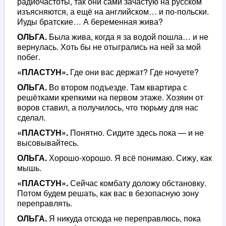
радиочастоты, так они сами зачастую на русском
изъясняются, а ещё на английском… и по-польски.
Иуды братские… А беременная жива?
ОЛЬГА.
Была жива, когда я за водой пошла… и не
вернулась. Хоть бы не отыгрались на ней за мой
побег.
«ПЛАСТУН».
Где они вас держат? Где ночуете?
ОЛЬГА.
Во втором подъезде. Там квартира с
решётками крепкими на первом этаже. Хозяин от
воров ставил, а получилось, что тюрьму для нас
сделал.
«ПЛАСТУН».
Понятно. Сидите здесь пока — и не
высовывайтесь.
ОЛЬГА.
Хорошо-хорошо. Я всё понимаю. Сижу, как
мышь.
«ПЛАСТУН».
Сейчас комбату доложу обстановку.
Потом будем решать, как вас в безопасную зону
переправлять.
ОЛЬГА.
Я никуда отсюда не переправлюсь, пока