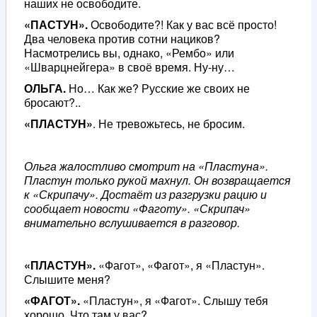
наших не освободите.
«ПАСТУН».
Освободите?! Как у вас всё просто!
Два человека против сотни нациков?
Насмотрелись вы, однако, «Рембо» или
«Шварцнейгера» в своё время. Ну-ну…
ОЛЬГА.
Но… Как же? Русские же своих не
бросают?..
«ПЛАСТУН»
. Не тревожьтесь, не бросим.
Ольга жалостливо смотрит на «Пластуна».
Пластун только рукой махнул. Он возвращается
к «Скрипачу». Достаёт из разгрузки рацию и
сообщает новости «Фаготу». «Скрипач»
внимательно вслушивается в разговор.
«ПЛАСТУН».
«Фагот», «Фагот», я «Пластун».
Слышите меня?
«ФАГОТ».
«Пластун», я «Фагот». Слышу тебя
хорошо. Что там у вас?