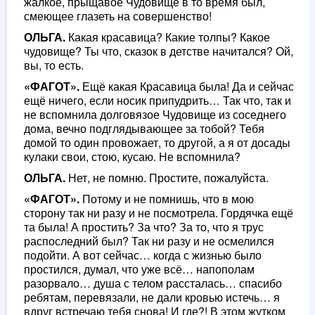
жалкое, прыщавое Чудовище в то время был,
смеющее глазеть на совершенство!
ОЛЬГА.
Какая красавица? Какие толпы? Какое
чудовище? Ты что, сказок в детстве начитался? Ой,
вы, то есть.
«ФАГОТ».
Ещё какая Красавица была! Да и сейчас
ещё ничего, если носик припудрить… Так что, так и
не вспомнила долговязое Чудовище из соседнего
дома, вечно подглядывающее за тобой? Тебя
домой то один провожает, то другой, а я от досады
кулаки свои, стою, кусаю. Не вспомнила?
ОЛЬГА.
Нет, не помню. Простите, пожалуйста.
«ФАГОТ».
Потому и не помнишь, что в мою
сторону так ни разу и не посмотрела. Гордячка ещё
та была! А простить? За что? За то, что я трус
распоследний был? Так ни разу и не осмелился
подойти. А вот сейчас… когда с жизнью было
простился, думал, что уже всё… напополам
разорвало… душа с телом рассталась… спасибо
ребятам, перевязали, не дали кровью истечь… я
вдруг встречаю тебя снова! И где?! В этом жутком