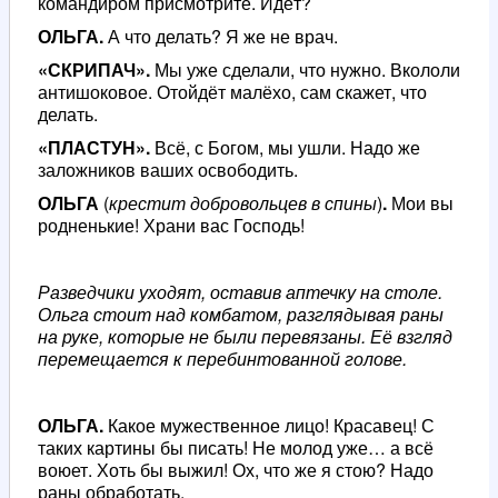
командиром присмотрите. Идёт?
ОЛЬГА.
А что делать? Я же не врач.
«СКРИПАЧ».
Мы уже сделали, что нужно. Вкололи
антишоковое. Отойдёт малёхо, сам скажет, что
делать.
«ПЛАСТУН».
Всё, с Богом, мы ушли. Надо же
заложников ваших освободить.
ОЛЬГА
(
крестит добровольцев в спины
)
.
Мои вы
родненькие! Храни вас Господь!
Разведчики уходят, оставив аптечку на столе.
Ольга стоит над комбатом, разглядывая раны
на руке, которые не были перевязаны. Её взгляд
перемещается к перебинтованной голове.
ОЛЬГА.
Какое мужественное лицо! Красавец! С
таких картины бы писать! Не молод уже… а всё
воюет. Хоть бы выжил! Ох, что же я стою? Надо
раны обработать.