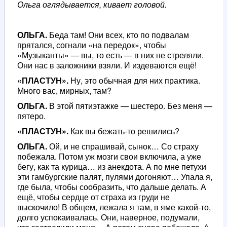
Ольга оглядывается, кивает головой.
ОЛЬГА.
Беда там! Они всех, кто по подвалам
прятался, согнали «на передок», чтобы
«Музыканты» — вы, то есть — в них не стреляли.
Они нас в заложники взяли. И издеваются ещё!
«ПЛАСТУН».
Ну, это обычная для них практика.
Много вас, мирных, там?
ОЛЬГА.
В этой пятиэтажке — шестеро. Без меня —
пятеро.
«ПЛАСТУН».
Как вы бежать-то решились?
ОЛЬГА.
Ой, и не спрашивай, сынок… Со страху
побежала. Потом уж мозги свои включила, а уже
бегу, как та курица… из анекдота. А по мне петухи
эти гамбургские палят, пулями догоняют… Упала я,
где была, чтобы сообразить, что дальше делать. А
ещё, чтобы сердце от страха из груди не
выскочило! В общем, лежала я там, в яме какой-то,
долго успокаивалась. Они, наверное, подумали,