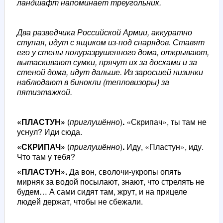
ландшафт напоминает треугольник.
Два разведчика Российской Армии, аккуратно
ступая, идут с ящиком из-под снарядов. Ставят
его у стены полуразрушенного дома, открывают,
вытаскивают сумки, прячут их за досками и за
стеной дома, идут дальше. Из заросшей низинки
наблюдают в бинокли (тепловизоры) за
пятиэтажкой.
«ПЛАСТУН»
(
приглушённо
)
.
«Скрипач», ты там не
уснул? Иди сюда.
«СКРИПАЧ»
(
приглушённо
)
.
Иду, «Пластун», иду.
Что там у тебя?
«ПЛАСТУН».
Да вон, сволочи-укропы опять
мирняк за водой посылают, знают, что стрелять не
будем… А сами сидят там, жрут, и на прицеле
людей держат, чтобы не сбежали.