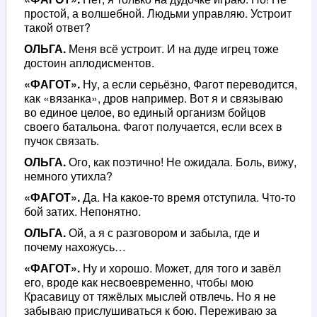
простой, а волшебной. Людьми управляю. Устроит
такой ответ?
ОЛЬГА.
Меня всё устроит. И на дуде игрец тоже
достоин аплодисментов.
«ФАГОТ».
Ну, а если серьёзно, Фагот переводится,
как «вязанка», дров например. Вот я и связываю
во единое целое, во единый организм бойцов
своего батальона. Фагот получается, если всех в
пучок связать.
ОЛЬГА.
Ого, как поэтично! Не ожидала. Боль, вижу,
немного утихла?
«ФАГОТ».
Да. На какое-то время отступила. Что-то
бой затих. Непонятно.
ОЛЬГА.
Ой, а я с разговором и забыла, где и
почему нахожусь…
«ФАГОТ».
Ну и хорошо. Может, для того и завёл
его, вроде как несвоевременно, чтобы мою
Красавицу от тяжёлых мыслей отвлечь. Но я не
забываю прислушиваться к бою. Переживаю за