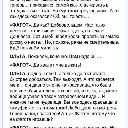
теперь… приходится самой как-то выживать в
этом, как ты сказал, Бахмутском треугольнике. А ты
как здесь оказался? Ой, вы, то есть…
«ФАГОТ».
Да как? Добровольцем. Нас таких
десятки, сотни тысяч сейчас здесь, на земле
Донбасса. Вот и мой черёд кровь пролить за землю
русскую настал. Но, похоже, раны не смертельные.
Ещё поживём малость.
ОЛЬГА.
Поживём, конечно. Вам надо бы…
«ФАГОТ».
Да хватит мне выкать!
ОЛЬГА.
Ладно. Тебе бы только до госпиталя
быстрее добраться. Там в
ы
ходят. А что касается
меня, то я давно уже не та красавица, что была
раньше. Удивительно, как вы, ой, то есть, ты, меня
вообще узнал в таком затрапезном виде… И
никакое ты не чудовище! Вы все здесь красавцы в
камуфляже, с автоматами! Любо-дорого смотреть.
Герои наши, спасатели! А ты «Фагот», потому что
на фаготе играешь?
«ФАГОТ».
Нет, я только на дудочке играю. Но! Не