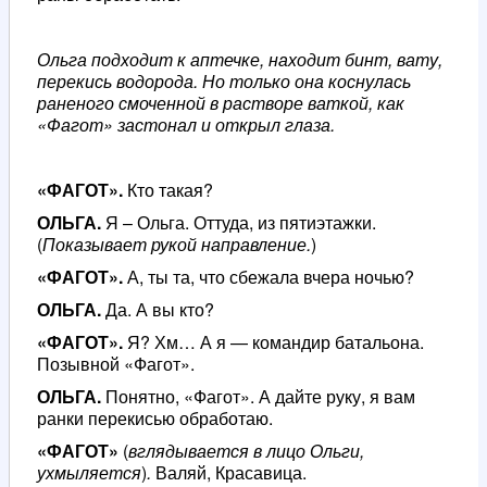
Ольга подходит к аптечке, находит бинт, вату,
перекись водорода. Но только она коснулась
раненого смоченной в растворе ваткой, как
«Фагот» застонал и открыл глаза.
«ФАГОТ».
Кто такая?
ОЛЬГА.
Я – Ольга. Оттуда, из пятиэтажки.
(
Показывает рукой направление.
)
«ФАГОТ».
А, ты та, что сбежала вчера ночью?
ОЛЬГА.
Да. А вы кто?
«ФАГОТ».
Я? Хм… А я — командир батальона.
Позывной «Фагот».
ОЛЬГА.
Понятно, «Фагот». А дайте руку, я вам
ранки перекисью обработаю.
«ФАГОТ»
(
вглядывается в лицо Ольги,
ухмыляется
)
.
Валяй, Красавица.