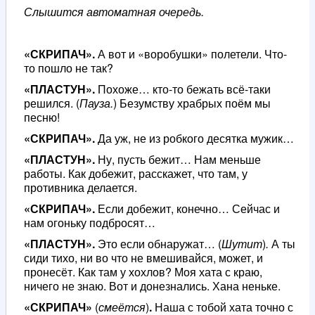
Слышится автоматная очередь.
«СКРИПАЧ».
А вот и «воробушки» полетели. Что-
то пошло не так?
«ПЛАСТУН».
Похоже… кто-то бежать всё-таки
решился. (
Пауза.
) Безумству храбрых поём мы
песню!
«СКРИПАЧ».
Да уж, не из робкого десятка мужик…
«ПЛАСТУН».
Ну, пусть бежит… Нам меньше
работы. Как добежит, расскажет, что там, у
противника делается.
«СКРИПАЧ».
Если добежит, конечно… Сейчас и
нам огоньку подбросят…
«ПЛАСТУН».
Это если обнаружат… (
Шутит
)
.
А ты
сиди тихо, ни во что не вмешивайся, может, и
пронесёт. Как там у хохлов? Моя хата с краю,
ничего не знаю. Вот и донезнались. Хана неньке.
«СКРИПАЧ»
(
смеётся
)
.
Наша с тобой хата точно с