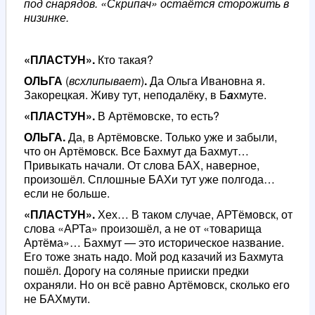
под снарядов. «Скрипач» остаётся сторожить в
низинке.
«ПЛАСТУН».
Кто такая?
ОЛЬГА
(
всхлипывает
)
.
Да Ольга Ивановна я.
Закорецкая. Живу тут, неподалёку, в Б
а
хмуте.
«ПЛАСТУН».
В Артёмовске, то есть?
ОЛЬГА.
Да, в Артёмовске. Только уже и забыли,
что он Артёмовск. Все Бахмут да Бахмут…
Привыкать начали. От слова БАХ, наверное,
произошёл. Сплошные БАХи тут уже полгода…
если не больше.
«ПЛАСТУН».
Хех… В таком случае, АРТёмовск, от
слова «АРТа» произошёл, а не от «товарища
Артёма»… Бахмут — это историческое название.
Его тоже знать надо. Мой род казачий из Бахмута
пошёл. Дорогу на соляные прииски предки
охраняли. Но он всё равно Артёмовск, сколько его
не БАХмути.