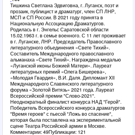
Тишкина Светлана Эдвиговна, г. Луганск, поэт и
прозаик, публицист и драматург, член СП ЛНР,
МСП и СП России. В 2021 году принята в
Национальную Ассоциацию Драматургов.
Родилась в г. Энгельс Саратовской области
15.02.1963 г. в семье военного. С 11 лет проживает
в г. Луганске, ЛНР. Председатель Православного
литературного объединения «Свете Тихий».
Составитель Международного православного
альманаха «Свете Тихий». Награждена медалью
«Луганской иконы Божией Матери». Лауреат
литературных премий «Олега Бишерева»,
«Молодая Гвардия», В.И. Даля. Дипломант XII
Международного Славянского литературного
форума «Золотой Витязь» 2021 года. Лауреат
Всероссийской премии "Слово-2021".
Неоднократный финалист конкурса НАД "Герой".
Победитель Всероссийского конкурса драматургов
"Время героев" с пьесой "Ложь во спасение",
которая была поставлена на экспериментальной
сцене Театра Российской армии в Москве.
Комментарии: 49
Публикации: 121