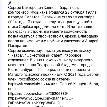
8
Сергей Викторович Капцев - бард, поэт,
композитор, музыкант. Родился 28 октября 1977 г.
в городе Саратов. Серёжи не стало 13 сентября
2024 года. Я создал и веду эту страницу, чтобы
стихи Серёжи продолжали жить. Я читаю ваши
прекрасные строки, вы имеете возможность
познакомиться с творчеством Серёжи. Благодарю
вас за понимание и с глубоким уважением Андрей
Панкратов.
Сергей окончил музыкальную школу по классу
"Гитара", "Оркестровый отдел", "Хоровое
отделение". В 2008 г. окончил школу актерского
мастерства при Театральной Академии города
Екатеринбурга. По специальности невролог и
Магистр психологических наук. С 2021 года Сергей
член Российского союза писателей.
https://vk.com/club227449099 Сергей Капцев - бард,
поэт
https://rutube.ru/channel/26206885/
https://www.youtube.com/channel/UC-
RtPnMcaSW_3vbYnpWuBUQ