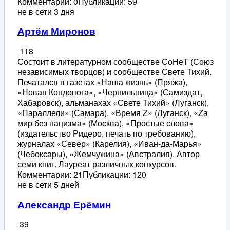
Комментарии: 0
Публикации: 59
не в сети 3 дня
Артём Миронов
118
Состоит в литературном сообществе СоНеТ (Союз
независимых творцов) и сообществе Свете Тихий.
Печатался в газетах «Наша жизнь» (Пряжа),
«Новая Кондопога», «Чернильница» (Самиздат,
Хабаровск), альманахах «Свете Тихий» (Луганск),
«Параллели» (Самара), «Время Z» (Луганск), «Zа
мир без нацизма» (Москва), «Простые слова»
(издательство Ридеро, печать по требованию),
журналах «Север» (Карелия), «Иван-да-Марья»
(Чебоксары), «Жемчужина» (Австралия). Автор
семи книг. Лауреат различных конкурсов.
Комментарии: 21
Публикации: 120
не в сети 5 дней
Александр Ерёмин
39