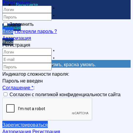
Регистрация
Вконтакте
*
Видеоканал
*
Запомнить
Главная
Вход
Потеряли пароль ?
Вход
Авторизация
Вход
Регистрация
Регистрация
*
Регистрация
*
Не красна книга письмомъ, красна умомъ.
*
Индикатор сложности пароля:
Пароль не введен
Соглашение
*
:
Согласен с политикой конфиденциальности сайта
Зарегистрироваться
Авторизация
Регистрация