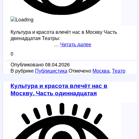
Культура и красота влечёт нас в Москву Часть
двенадцатая Театры:
Культура
…
Читать далее
и
0
красота
влечёт
Опубликовано
08.04.2026
нас
В рубрике
Публицистика
Отмечено
Москва
,
Театр
в
Москву.
Культура и красота влечёт нас в
Часть
Москву. Часть одиннадцатая
двенадцатая