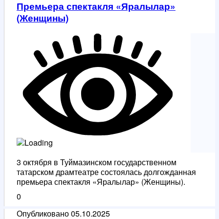
Премьера спектакля «Яралылар»
Часть
(Женщины)
одиннадцатая
3 октября в Туймазинском государственном
татарском драмтеатре состоялась долгожданная
премьера спектакля «Яралылар» (Женщины).
0
Опубликовано
05.10.2025