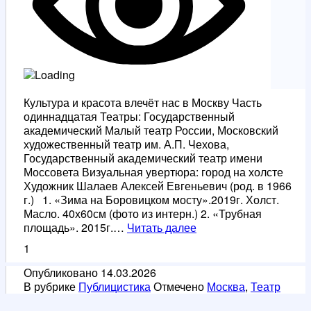
Культура и красота влечёт нас в Москву Часть
одиннадцатая Театры: Государственный
академический Малый театр России, Московский
художественный театр им. А.П. Чехова,
Государственный академический театр имени
Моссовета Визуальная увертюра: город на холсте
Художник Шалаев Алексей Евгеньевич (род. в 1966
г.) 1. «Зима на Боровицком мосту».2019г. Холст.
Масло. 40х60см (фото из интерн.) 2. «Трубная
Культура
площадь». 2015г.…
Читать далее
и
1
красота
влечёт
Опубликовано
14.03.2026
нас
В рубрике
Публицистика
Отмечено
Москва
,
Театр
в
Москву.