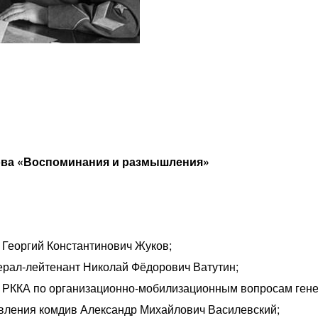
кова «Воспоминания и размышления»
 Георгий Константинович Жуков;
ерал-лейтенант Николай Фёдорович Ватутин;
а РККА по организационно-мобилизационным вопросам ген
вления комдив Александр Михайлович Василевский;