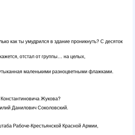
Только как ты умудрился в здание проникнуть? С десяток
 кажется, отстал от группы… на целых,
, утыканная маленькими разноцветными флажками.
я Константиновича Жукова?
асилий Данилович Соколовский.
 штаба Рабоче-Крестьянской Красной Армии,