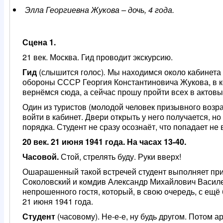
Элла Георгиевна Жукова – дочь, 4 года.
Сцена 1.
21 век. Москва. Гид проводит экскурсию.
Гид
(слышится голос)
.
Мы находимся около кабинета 
обороны СССР Георгия Константиновича Жукова, в 
вернёмся сюда, а сейчас прошу пройти всех в актов
Один из туристов (молодой человек призывного возр
войти в кабинет. Двери открыть у него получается, н
порядка. Студент не сразу осознаёт, что попадает не 
20 век. 21 июня 1941 года. На часах 13-40.
Часовой.
Стой, стрелять буду. Руки вверх!
Ошарашенный такой встречей студент выполняет прик
Соколовский и комдив Александр Михайлович Василев
непрошенного гостя, который, в свою очередь, с е
21 июня 1941 года.
Студент
(часовому). Не-е-е, ну будь другом. Потом 