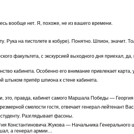
есь вообще нет. Я, похоже, не из вашего времени.
нту. Рука на пистолете в кобуре). Понятно. Шпион, значит. 
ского факультета, с экскурсией выходного дня приехал, да,
нство кабинета. Особенно его внимание привлекает карта
ой штыком припёр шпиона к стене кабинета.
ажи, это, правда, кабинет самого Маршала Победы — Георги
чрезмерной смелости гостя, отвечает генерал-лейтенант В
 студенту. Разглядывает фасоны.
еоргия Константиновича Жукова — Начальника Генерального
ршал, а генерал армии…