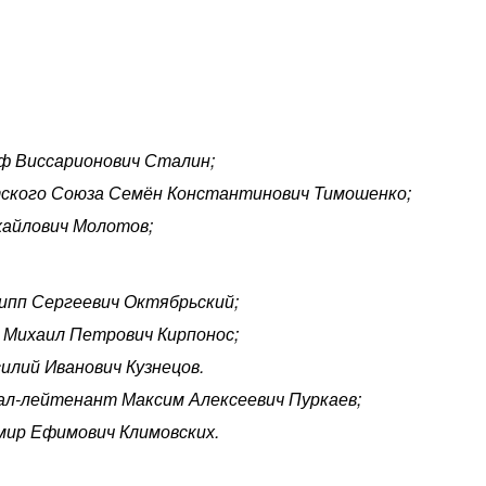
ф Виссарионович Сталин;
ского Союза Семён Константинович Тимошенко;
хайлович Молотов;
пп Сергеевич Октябрьский;
 Михаил Петрович Кирпонос;
лий Иванович Кузнецов.
рал-лейтенант Максим Алексеевич Пуркаев;
мир Ефимович Климовских.