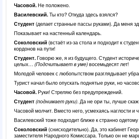
Часовой.
Не положено.
Василевский.
Ты кто? Откуда здесь взялся?
Студент
(делает странные пассы руками). Да меня зд
Показывает на настенный календарь.
Соколовский
(встаёт из-за стола и подходит к студе
кордонов на пути!
Студент.
Говорю же, я из будущего. Студент историче
целых…
(Подсчитывает в уме)
восемьдесят лет!
Молодой человек с любопытством разглядывает убра
Турист начал было опускать поднятые руки, но часов
Часовой.
Руки! Стреляю без предупреждений.
Студент
(поднимает руки)
. Да не ори ты, лучше ск
Часовой молчит. Вместо него, усмехаясь наглости и 
Василевский тоже подходит ближе к странно одетому
Соколовский
(снисходительно). Да, это кабинет Г
заместителя Народного Комиссара. Только он не ма