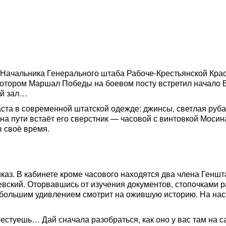
Начальника Генерального штаба Рабоче-Крестьянской Кра
котором Маршал Победы на боевом посту встретил начало 
ый зал…
аста в современной штатской одежде: джинсы, светлая руба
о на пути встаёт его сверстник — часовой с винтовкой Моси
в своё время.
аз. В кабинете кроме часового находятся два члена Генш
ский. Оторвавшись от изучения документов, стопочками р
щё большим удивлением смотрит на ожившую историю. На на
арестуешь… Дай сначала разобраться, как оно у вас там на 