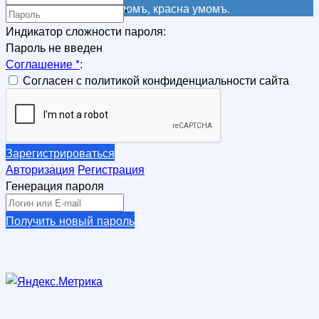
Не красна книга письмомъ, красна умомъ.
*
Индикатор сложности пароля:
Пароль не введен
Соглашение
*
:
Согласен с политикой конфиденциальности сайта
Зарегистрироваться
Авторизация
Регистрация
Генерация пароля
Получить новый пароль