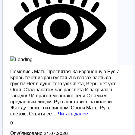
Помолись Мать Пресвятая За израненную Русь:
Кровь течёт из ран густая И в глазах застыла
грусть! Нет в душе того уж Света, Веры нет уже
Огня: Стал закатом час рассвета И закрылась
западня! И врагов мелькают тени С самым
преданным лицом: Русь поставить на колени
Жаждут ложью и свинцом! Ороси Мать, Русь
На
слезою, Освяти её…
Читать далее
радость
0
Творцу.
Казанской
Опубликовано
21.07.2026