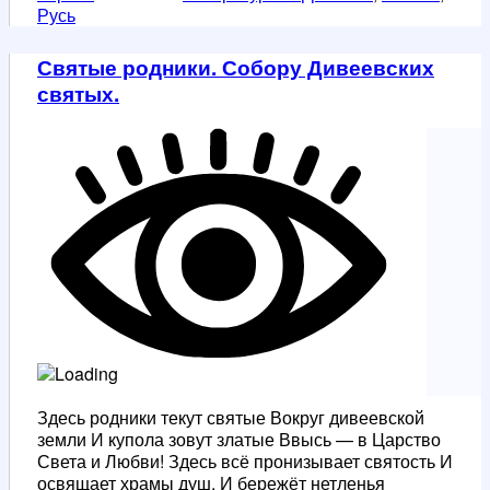
Русь
Святые родники. Собору Дивеевских
святых.
Здесь родники текут святые Вокруг дивеевской
земли И купола зовут златые Ввысь — в Царство
Света и Любви! Здесь всё пронизывает святость И
освящает храмы душ, И бережёт нетленья