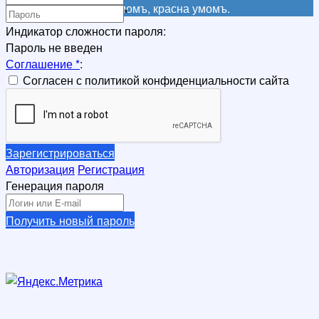
Не красна книга письмомъ, красна умомъ.
*
Индикатор сложности пароля:
Пароль не введен
Соглашение
*
:
Согласен с политикой конфиденциальности сайта
Зарегистрироваться
Авторизация
Регистрация
Генерация пароля
Получить новый пароль