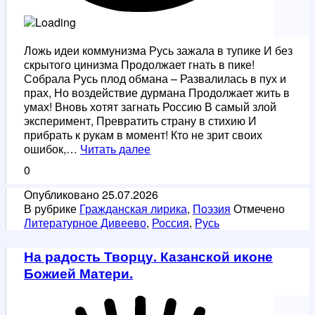
Ложь идеи коммунизма Русь зажала в тупике И без
скрытого цинизма Продолжает гнать в пике!
Собрала Русь плод обмана – Развалилась в пух и
прах, Но воздействие дурмана Продолжает жить в
умах! Вновь хотят загнать Россию В самый злой
эксперимент, Превратить страну в стихию И
прибрать к рукам в момент! Кто не зрит своих
Россия
ошибок,…
Читать далее
в
0
тупике
Опубликовано
25.07.2026
В рубрике
Гражданская лирика
,
Поэзия
Отмечено
Литературное Дивеево
,
Россия
,
Русь
На радость Творцу. Казанской иконе
Божией Матери.