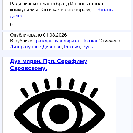
Ради личных власти бразд И вновь строят
коммунизмы, Кто и как во что горазд!…
Читать
Демократия
далее
до
0
смуты
доведёт
Опубликовано
01.08.2026
В рубрике
Гражданская лирика
,
Поэзия
Отмечено
Литературное Дивеево
,
Россия
,
Русь
Дух мирен. Прп. Серафиму
Саровскому.