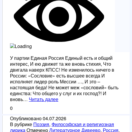
У партии Единая Россия Единый есть и общий
интерес, И ею движет та же вновь стихия, Что
двигала наверх КПСС! Не изменилось ничего в
России: «Сословие» есть высшее всегда И
исполняет лидер роль Мессии …, И это –
настоящая беда! Не может меж «сословий» быть
единства: Что общего у слуг и их господ?! И
Единая
вновь…
Читать далее
Россия
0
Опубликовано
04.07.2026
В рубрике
Поэзия
,
Философская и религиозная
лирика
Отмечено
Литературное Дивеево
,
Россия
,