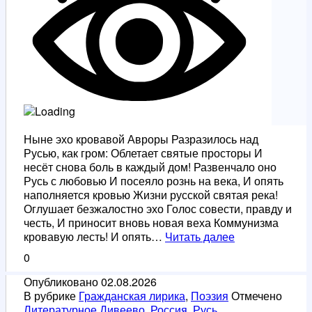
Ныне эхо кровавой Авроры Разразилось над
Русью, как гром: Облетает святые просторы И
несёт снова боль в каждый дом! Развенчало оно
Русь с любовью И посеяло рознь на века, И опять
наполняется кровью Жизни русской святая река!
Оглушает безжалостно эхо Голос совести, правду и
честь, И приносит вновь новая веха Коммунизма
Эхо
кровавую лесть! И опять…
Читать далее
Авроры
0
Опубликовано
02.08.2026
В рубрике
Гражданская лирика
,
Поэзия
Отмечено
Литературное Дивеево
,
Россия
,
Русь