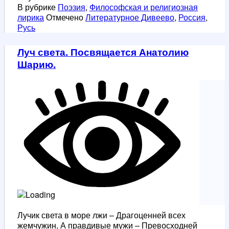
иконе
В рубрике
Поэзия
,
Философская и религиозная
Божией
лирика
Отмечено
Литературное Дивеево
,
Россия
,
Матери.
Русь
Луч света. Посвящается Анатолию
Шарию.
Лучик света в море лжи – Драгоценней всех
жемчужин, А правдивые мужи – Превосходней