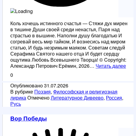
Коль хочешь истинного счастья — Стяжи дух мирен
в тишине Души своей среди ненастья, Паря над
страстью в вышине. Наполни душу благодатью И
согревай весь мир тайком, И вознесись над миром
статью, И будь незримым маяком. Советам следуй
Серафима Святого нашего отца И будет сердцу
ощутима Любовь Всевышнего Творца! © Copyright:
Дух
Александр Петрович Ерёмин, 2026…
Читать далее
мире
0
Прп.
Сер
Опубликовано
31.07.2026
Сар
В рубрике
Поэзия
,
Философская и религиозная
лирика
Отмечено
Литературное Дивеево
,
Россия
,
Русь
Вор Победы