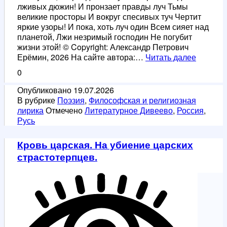
лживых дюжин! И пронзает правды луч Тьмы
великие просторы И вокруг спесивых туч Чертит
яркие узоры! И пока, хоть луч один Всем сияет над
планетой, Лжи незримый господин Не погубит
жизни этой! © Copyright: Александр Петрович
Луч
Ерёмин, 2026 На сайте автора:…
Читать далее
света.
0
Посвящ
Анатол
Опубликовано
19.07.2026
Шарию.
В рубрике
Поэзия
,
Философская и религиозная
лирика
Отмечено
Литературное Дивеево
,
Россия
,
Русь
Кровь царская. На убиение царских
страстотерпцев.