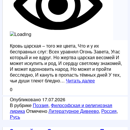
Кровь царская – того же цвета, Что и у их
бесправных слуг: Всех уравнял Огонь Завета, Угас
который и не вдруг. Но жертва царская весомей И
может искупить и род, И сердцу светлому знакомей,
И может вдохновить народ. Но может и пройти
бесследно, И кануть в пропасть тёмных дней У тех,
Кровь
чьи души тлеют бледно…
Читать далее
царская.
0
На
убиение
Опубликовано
17.07.2026
царских
В рубрике
Поэзия
,
Философская и религиозная
страстотерпцев.
лирика
Отмечено
Литературное Дивеево
,
Россия
,
Русь