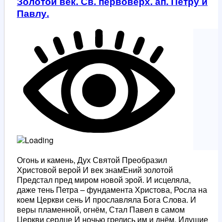
Золотой век. Св. первоверх. ап. Петру и
Павлу.
Огонь и камень, Дух Святой Преобразил
Христовой верой И век знамЕний золотой
Предстал пред миром новой эрой. И исцеляла,
даже тень Петра – фундамента Христова, Росла на
коем Церкви сень И прославляла Бога Слова. И
веры пламенной, огнём, Стал Павел в самом
Церкви сердце И ночью грелись им и днём, Идущие