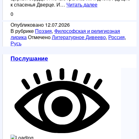
Золотой
к спасенья Дверце. И…
Читать далее
век.
0
Св.
первоверх.
Опубликовано
12.07.2026
ап.
В рубрике
Поэзия
,
Философская и религиозная
Петру
лирика
Отмечено
Литературное Дивеево
,
Россия
,
и
Русь
Павлу.
Послушание