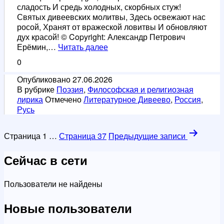
сладость И средь холодных, скорбных стуж!
Святых дивеевских молитвы, Здесь освежают нас
росой, Хранят от вражеской ловитвы И обновляют
дух красой! © Copyright: Александр Петрович
Святые
Ерёмин,…
Читать далее
родники.
0
Собору
Дивеевских
Опубликовано
27.06.2026
святых.
В рубрике
Поэзия
,
Философская и религиозная
лирика
Отмечено
Литературное Дивеево
,
Россия
,
Русь
Пагинация
Страница 1
…
Страница 37
Предыдущие
записи
записей
Сейчас в сети
Пользователи не найдены
Новые пользователи