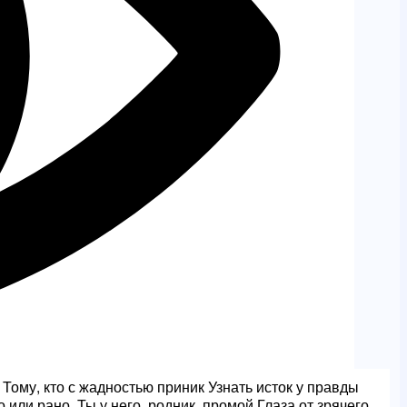
Тому, кто с жадностью приник Узнать исток у правды
 или рано. Ты у него, родник, промой Глаза от зрячего