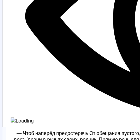
— Чтоб наперёд предостеречь От обещания пустого, П
века, Храни в ручьях своих, родник, Прямую речь для