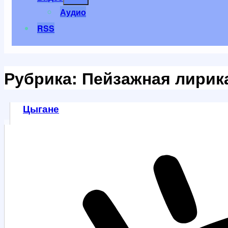
меню
Аудио
RSS
Рубрика:
Пейзажная лирик
Цыгане