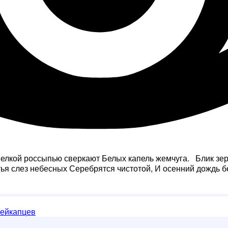
Мелкой россыпью сверкают Белых капель жемчуга. Блик зер
ья слез небесных Серебрятся чистотой, И осенний дождь 
гейкапцев