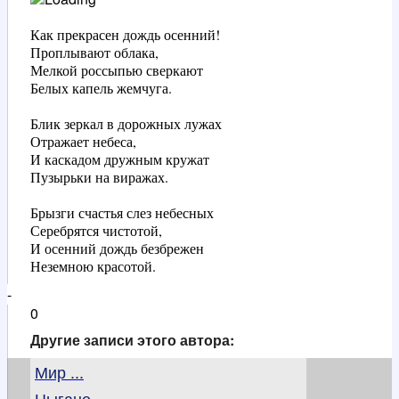
Как прекрасен дождь осенний!

Проплывают облака,

Мелкой россыпью сверкают

Белых капель жемчуга.	

Блик зеркал в дорожных лужах

Отражает небеса,

И каскадом дружным кружат

Пузырьки на виражах.

Брызги счастья слез небесных

Серебрятся чистотой,

И осенний дождь безбрежен 

Неземною красотой.
-
0
Другие записи этого автора:
Мир ...
Цыгане ...