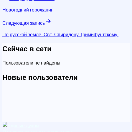
по
Новогодний горожанин
записям
Следующая запись
По русской земле. Свт. Спиридону Тримифунтскому.
Сейчас в сети
Пользователи не найдены
Новые пользователи