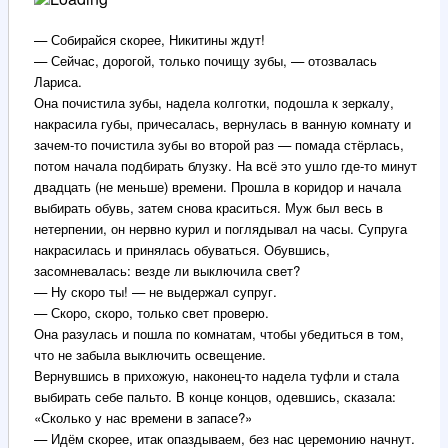
— Собирайся скорее, Никитины ждут!
— Сейчас, дорогой, только почищу зубы, — отозвалась
Лариса.
Она почистила зубы, надела колготки, подошла к зеркалу,
накрасила губы, причесалась, вернулась в ванную комнату и
зачем-то почистила зубы во второй раз — помада стёрлась,
потом начала подбирать блузку. На всё это ушло где-то минут
двадцать (не меньше) времени. Прошла в коридор и начала
выбирать обувь, затем снова краситься. Муж был весь в
нетерпении, он нервно курил и поглядывал на часы. Супруга
накрасилась и принялась обуваться. Обувшись,
засомневалась: везде ли выключила свет?
— Ну скоро ты! — не выдержал супруг.
— Скоро, скоро, только свет проверю.
Она разулась и пошла по комнатам, чтобы убедиться в том,
что не забыла выключить освещение.
Вернувшись в прихожую, наконец-то надела туфли и стала
выбирать себе пальто. В конце концов, одевшись, сказала:
«Сколько у нас времени в запасе?»
— Идём скорее, итак опаздываем, без нас церемонию начнут.