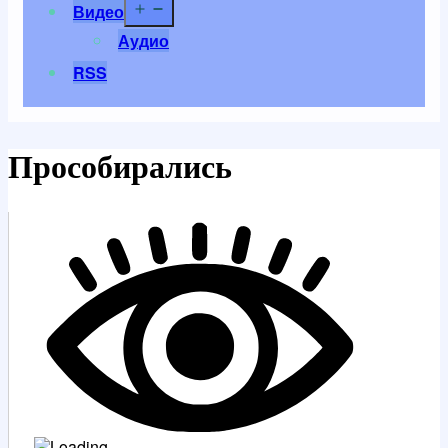
Открыть
Видео
меню
Аудио
RSS
Прособирались