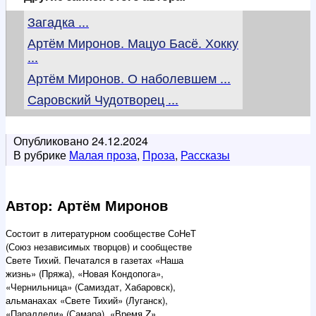
Загадка ...
Артём Миронов. Мацуо Басё. Хокку
...
Артём Миронов. О наболевшем ...
Саровский Чудотворец ...
Опубликовано
24.12.2024
В рубрике
Малая проза
,
Проза
,
Рассказы
Автор: Артём Миронов
Состоит в литературном сообществе СоНеТ
(Союз независимых творцов) и сообществе
Свете Тихий. Печатался в газетах «Наша
жизнь» (Пряжа), «Новая Кондопога»,
«Чернильница» (Самиздат, Хабаровск),
альманахах «Свете Тихий» (Луганск),
«Параллели» (Самара), «Время Z»