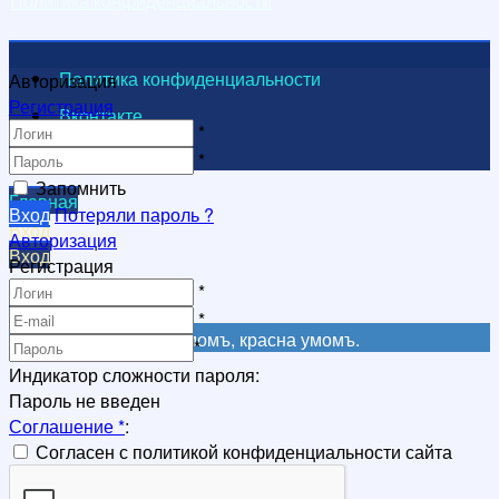
Политика конфиденциальности
Политика конфиденциальности
Авторизация
Регистрация
Вконтакте
*
Видеоканал
*
Запомнить
Главная
Вход
Потеряли пароль ?
Вход
Авторизация
Вход
Регистрация
Регистрация
*
Регистрация
*
Не красна книга письмомъ, красна умомъ.
*
Индикатор сложности пароля:
Пароль не введен
Соглашение
*
:
Согласен с политикой конфиденциальности сайта