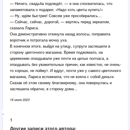
— Ничего, свадьба подождёт, — и она спохватилась, что
запамятовала о подарке: «Надо хоть цветы купить!»
— Ну, идём быстрее! Совсем уже прособирались…
— Сейчас, сейчас, дорогой, — вертясь перед зеркалом,
сказала Лариса.
Она демонстративно откинула назад волосы, поправила
воротник и потрогала мочку уха.
В конечном итоге, выйдя на улицу, супруги заспешили в
сторону цветочного магазина. Время поджимало, на
церемонию опаздывали уже почти на целых полчаса, а
опаздывать без уважительных причин, как известно, не очень-
то хорошо, не поймут. И вдруг, почти уже у самого цветочного
магазина, Лариса вспомнила, что не взяла с собой деньги.
Сказав об этом своему благоверному, она повернулась и
заспешила обратно, в сторону дома…
18 июля 2023
-
1
Другие записи этого автора: