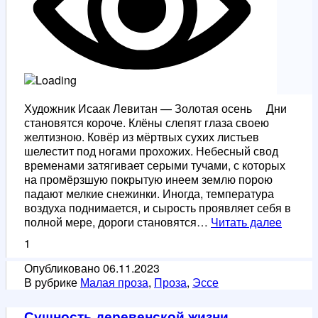
Художник Исаак Левитан — Золотая осень Дни
становятся короче. Клёны слепят глаза своею
желтизною. Ковёр из мёртвых сухих листьев
шелестит под ногами прохожих. Небесный свод
временами затягивает серыми тучами, с которых
на промёрзшую покрытую инеем землю порою
падают мелкие снежинки. Иногда, температура
воздуха поднимается, и сырость проявляет себя в
Очей
полной мере, дороги становятся…
Читать далее
очаро
1
Опубликовано
06.11.2023
В рубрике
Малая проза
,
Проза
,
Эссе
Сущность деревенской жизни