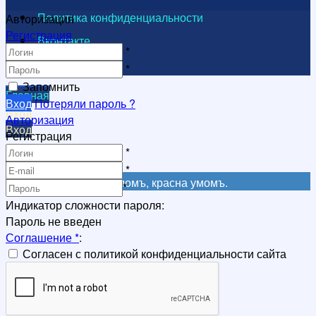
Политика конфиденциальности
Авторизация
Регистрация
Вконтакте
*
Видеоканал
*
Запомнить
Главная
Вход
Потеряли пароль ?
Вход
Авторизация
Вход
Регистрация
Регистрация
*
Регистрация
*
Не красна книга письмомъ, красна умомъ.
*
Индикатор сложности пароля:
Пароль не введен
Соглашение
*
:
Согласен с политикой конфиденциальности сайта