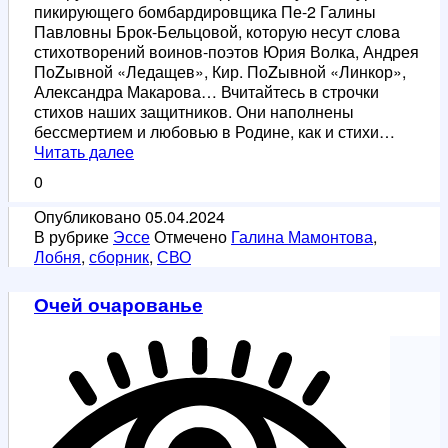
пикирующего бомбардировщика Пе-2 Галины
Павловны Брок-Бельцовой, которую несут слова
стихотворений воинов-поэтов Юрия Волка, Андрея
ПоZывной «Ледащев», Кир. ПоZывной «Линкор»,
Александра Макарова… Вчитайтесь в строчки
стихов наших защитников. Они наполнены
бессмертием и любовью в Родине, как и стихи…
Мы
Читать далее
едины
0
Опубликовано
05.04.2024
В рубрике
Эссе
Отмечено
Галина Мамонтова
,
Лобня
,
сборник
,
СВО
Очей очарованье