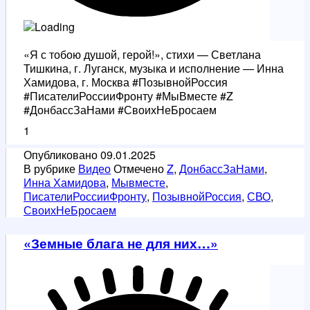
«Я с тобою душой, герой!», стихи — Светлана
Тишкина, г. Луганск, музыка и исполнение — Инна
Хамидова, г. Москва #ПозывнойРоссия
#ПисателиРоссииФронту #МыВместе #Z
#ДонбассЗаНами #СвоихНеБросаем
1
Опубликовано
09.01.2025
В рубрике
Видео
Отмечено
Z
,
ДонбассЗаНами
,
Инна Хамидова
,
Мывместе
,
ПисателиРоссииФронту
,
ПозывнойРоссия
,
СВО
,
СвоихНеБросаем
«Земные блага не для них…»