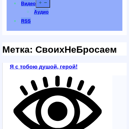
Открыть
Видео
меню
Аудио
RSS
Метка:
СвоихНеБросаем
Я с тобою душой, герой!