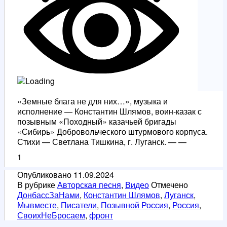
«Земные блага не для них…», музыка и
исполнение — Константин Шлямов, воин-казак с
позывным «Походный» казачьей бригады
«Сибирь» Добровольческого штурмового корпуса.
Стихи — Светлана Тишкина, г. Луганск. — —
1
Опубликовано
11.09.2024
В рубрике
Авторская песня
,
Видео
Отмечено
ДонбассЗаНами
,
Константин Шлямов
,
Луганск
,
Мывместе
,
Писатели
,
Позывной Россия
,
Россия
,
СвоихНеБросаем
,
фронт