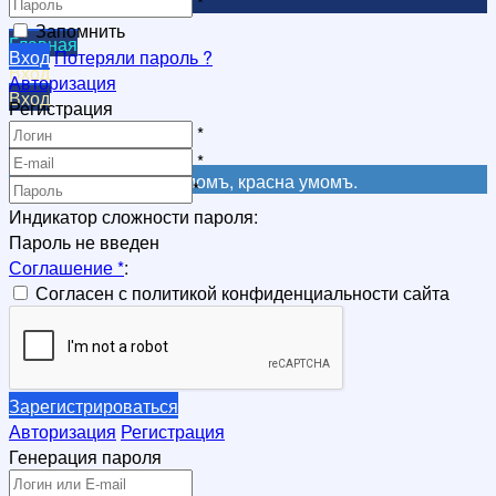
*
Запомнить
Главная
Вход
Потеряли пароль ?
Вход
Авторизация
Вход
Регистрация
Регистрация
*
Регистрация
*
Не красна книга письмомъ, красна умомъ.
*
Индикатор сложности пароля:
Пароль не введен
Соглашение
*
:
Согласен с политикой конфиденциальности сайта
Зарегистрироваться
Авторизация
Регистрация
Генерация пароля