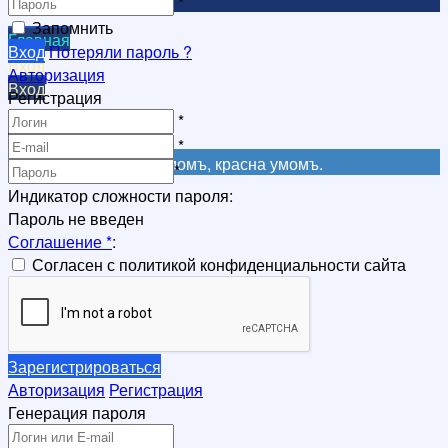
*
Запомнить
Главная
Вход
Потеряли пароль ?
Вход
Авторизация
Вход
Регистрация
Регистрация
*
Регистрация
*
Не красна книга письмомъ, красна умомъ.
*
Индикатор сложности пароля:
Пароль не введен
Соглашение
*
:
Согласен с политикой конфиденциальности сайта
Зарегистрироваться
Авторизация
Регистрация
Генерация пароля