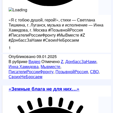
«Я с тобою душой, герой!», стихи — Светлана
Тишкина, г. Луганск, музыка и исполнение — Инна
Хамидова, г. Москва #ПозывнойРоссия
#ПисателиРоссииФронту #МыВместе #Z
#ДонбассЗаНами #СвоихНеБросаем
1
Опубликовано
09.01.2025
В рубрике
Видео
Отмечено
Z
,
ДонбассЗаНами
,
Инна Хамидова
,
Мывместе
,
ПисателиРоссииФронту
,
ПозывнойРоссия
,
СВО
,
СвоихНеБросаем
«Земные блага не для них…»