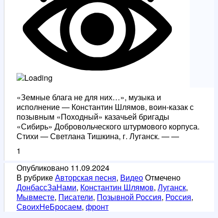
«Земные блага не для них…», музыка и
исполнение — Константин Шлямов, воин-казак с
позывным «Походный» казачьей бригады
«Сибирь» Добровольческого штурмового корпуса.
Стихи — Светлана Тишкина, г. Луганск. — —
1
Опубликовано
11.09.2024
В рубрике
Авторская песня
,
Видео
Отмечено
ДонбассЗаНами
,
Константин Шлямов
,
Луганск
,
Мывместе
,
Писатели
,
Позывной Россия
,
Россия
,
СвоихНеБросаем
,
фронт