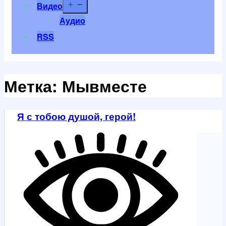
Открыть
Видео
меню
Аудио
RSS
Метка:
Мывместе
Я с тобою душой, герой!