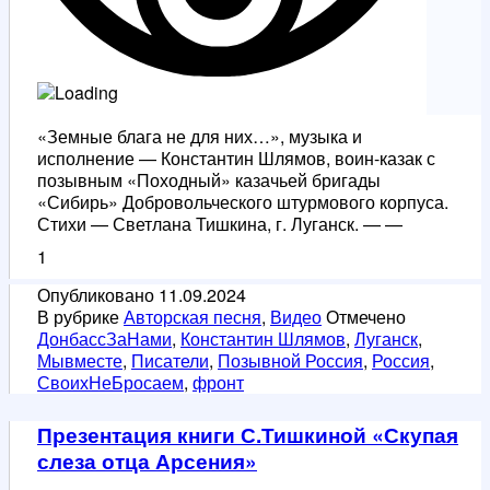
«Земные блага не для них…», музыка и
исполнение — Константин Шлямов, воин-казак с
позывным «Походный» казачьей бригады
«Сибирь» Добровольческого штурмового корпуса.
Стихи — Светлана Тишкина, г. Луганск. — —
1
Опубликовано
11.09.2024
В рубрике
Авторская песня
,
Видео
Отмечено
ДонбассЗаНами
,
Константин Шлямов
,
Луганск
,
Мывместе
,
Писатели
,
Позывной Россия
,
Россия
,
СвоихНеБросаем
,
фронт
Презентация книги С.Тишкиной «Скупая
слеза отца Арсения»