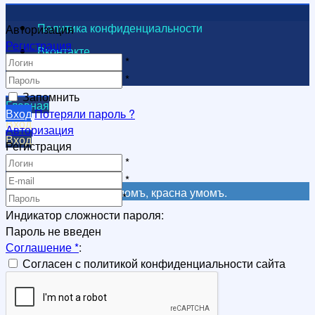
Политика конфиденциальности
Авторизация
Регистрация
Вконтакте
*
Видеоканал
*
Запомнить
Главная
Вход
Потеряли пароль ?
Вход
Авторизация
Вход
Регистрация
Регистрация
*
Регистрация
*
Не красна книга письмомъ, красна умомъ.
*
Индикатор сложности пароля:
Пароль не введен
Соглашение
*
:
Согласен с политикой конфиденциальности сайта