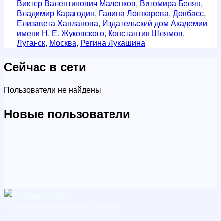
Виктор Валентинович Маленков
,
Витомира Белян
,
Владимир Карагодин
,
Галина Лошкарева
,
Донбасс
,
Елизавета Хапланова
,
Издательский дом Академии
имени Н. Е. Жуковского
,
Константин Шлямов
,
Луганск
,
Москва
,
Регина Лукашина
Сейчас в сети
Пользователи не найдены
Новые пользователи
Политика конфиденциальности