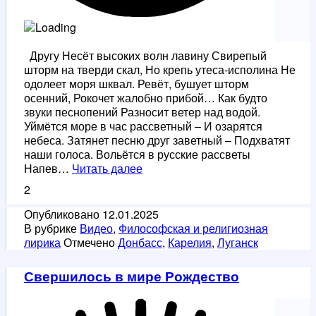
Другу Несёт высоких волн лавину Свирепый
шторм на тверди скал, Но крепь утеса-исполина Не
одолеет моря шквал. Ревёт, бушует шторм
осенний, Рокочет жалобно прибой… Как будто
звуки песнопений Разносит ветер над водой.
Уймётся море в час рассветный – И озарятся
небеса. Затянет песню друг заветный – Подхватят
наши голоса. Вольётся в русские рассветы
Ответ
Напев…
Читать далее
другу
2
Опубликовано
12.01.2025
В рубрике
Видео
,
Философская и религиозная
лирика
Отмечено
Донбасс
,
Карелия
,
Луганск
Свершилось в мире Рождество