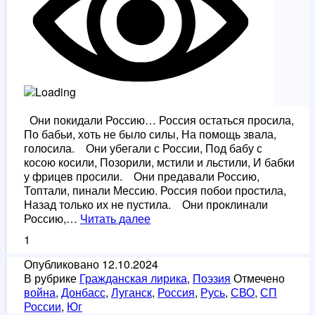
Они покидали Россию… Россия остаться просила,
По бабьи, хоть не было силы, На помощь звала,
голосила. Они убегали с России, Под бабу с
косою косили, Позорили, мстили и льстили, И бабки
у фрицев просили. Они предавали Россию,
Топтали, пинали Мессию. Россия побои простила,
Назад только их не пустила. Они проклинали
Они
Россию,…
Читать далее
покидали
1
Россию
/
Опубликовано
12.10.2024
монорим/
В рубрике
Гражданская лирика
,
Поэзия
Отмечено
война
,
Донбасс
,
Луганск
,
Россия
,
Русь
,
СВО
,
СП
России
,
Юг