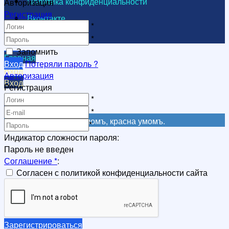
Политика конфиденциальности
Авторизация
Регистрация
Вконтакте
*
Видеоканал
*
Запомнить
Главная
Вход
Потеряли пароль ?
Вход
Авторизация
Вход
Регистрация
Регистрация
*
Регистрация
*
Не красна книга письмомъ, красна умомъ.
*
Индикатор сложности пароля:
Пароль не введен
Соглашение
*
:
Согласен с политикой конфиденциальности сайта
Зарегистрироваться