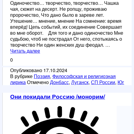
Одиночество… творчество, творчество… Чашка
чая, сюжет на десерт. Не ропщу, проживаю
пророчество, Что дано было в зареве лет.
Утешение… мнение, мнение На сомнение: время
вперёд! Цепь событий, их соединение Совершает
во мне оборот. Для того и дано одиночество Мне
судьбою, чтоб не пострадал От него, спотыкаясь о
творчество Ни один женских душ феодал. …
Творчество
Читать далее
0
Опубликовано
17.10.2024
В рубрике
Поэзия
,
Философская и религиозная
лирика
Отмечено
Донбасс
,
Луганск
,
СП России
,
Юг
Они покидали Россию /монорим/