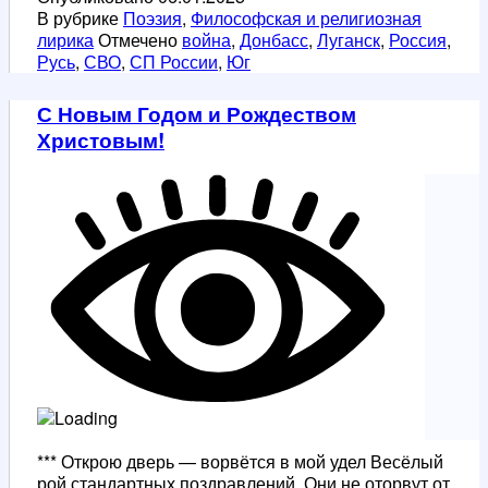
В рубрике
Поэзия
,
Философская и религиозная
лирика
Отмечено
война
,
Донбасс
,
Луганск
,
Россия
,
Русь
,
СВО
,
СП России
,
Юг
С Новым Годом и Рождеством
Христовым!
*** Открою дверь — ворвётся в мой удел Весёлый
рой стандартных поздравлений. Они не оторвут от