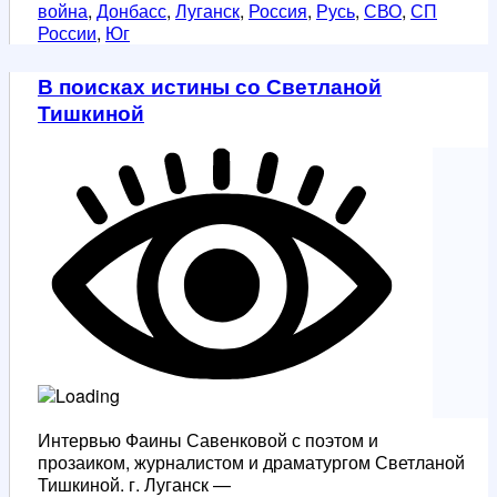
война
,
Донбасс
,
Луганск
,
Россия
,
Русь
,
СВО
,
СП
России
,
Юг
В поисках истины со Светланой
Тишкиной
Интервью Фаины Савенковой с поэтом и
прозаиком, журналистом и драматургом Светланой
Тишкиной. г. Луганск —