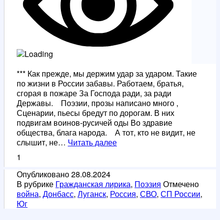
*** Как прежде, мы держим удар за ударом. Такие
по жизни в России забавы. Работаем, братья,
сгорая в пожаре За Господа ради, за ради
Державы. Поэзии, прозы написано много ,
Сценарии, пьесы бредут по дорогам. В них
подвигам воинов-русичей оды Во здравие
общества, блага народа. А тот, кто не видит, не
Как
слышит, не…
Читать далее
прежде
1
мы
держим
Опубликовано
28.08.2024
удар
В рубрике
Гражданская лирика
,
Поэзия
Отмечено
за
война
,
Донбасс
,
Луганск
,
Россия
,
СВО
,
СП России
,
ударом
Юг