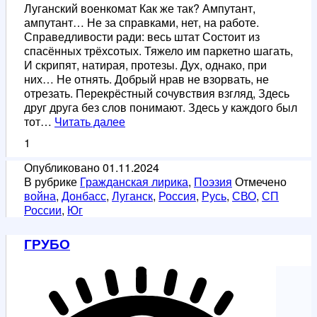
Луганский военкомат Как же так? Ампутант,
ампутант… Не за справками, нет, на работе.
Справедливости ради: весь штат Состоит из
спасённых трёхсотых. Тяжело им паркетно шагать,
И скрипят, натирая, протезы. Дух, однако, при
них… Не отнять. Добрый нрав не взорвать, не
отрезать. Перекрёстный сочувствия взгляд, Здесь
друг друга без слов понимают. Здесь у каждого был
Военкомат
тот…
Читать далее
1
Опубликовано
01.11.2024
В рубрике
Гражданская лирика
,
Поэзия
Отмечено
война
,
Донбасс
,
Луганск
,
Россия
,
Русь
,
СВО
,
СП
России
,
Юг
ГРУБО