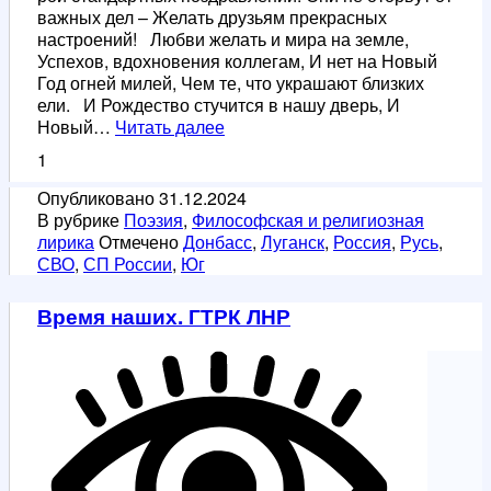
важных дел – Желать друзьям прекрасных
настроений! Любви желать и мира на земле,
Успехов, вдохновения коллегам, И нет на Новый
Год огней милей, Чем те, что украшают близких
ели. И Рождество стучится в нашу дверь, И
С
Новый…
Читать далее
Новым
1
Годом
и
Опубликовано
31.12.2024
Рождеством
В рубрике
Поэзия
,
Философская и религиозная
Христовым!
лирика
Отмечено
Донбасс
,
Луганск
,
Россия
,
Русь
,
СВО
,
СП России
,
Юг
Время наших. ГТРК ЛНР