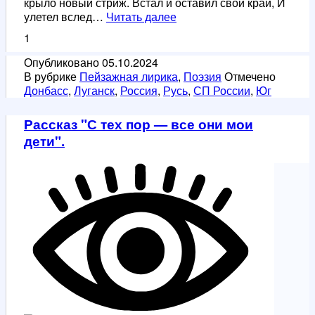
крыло новый стриж. Встал и оставил свой край, И
Осень
улетел вслед…
Читать далее
1
Опубликовано
05.10.2024
В рубрике
Пейзажная лирика
,
Поэзия
Отмечено
Донбасс
,
Луганск
,
Россия
,
Русь
,
СП России
,
Юг
Рассказ "С тех пор — все они мои
дети".