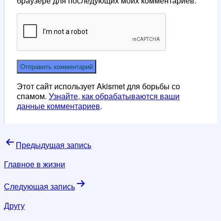
браузере для последующих моих комментариев.
Этот сайт использует Akismet для борьбы со
спамом.
Узнайте, как обрабатываются ваши
данные комментариев
.
Навигация
Предыдущая запись
по
Главное в жизни
записям
Следующая запись
Другу