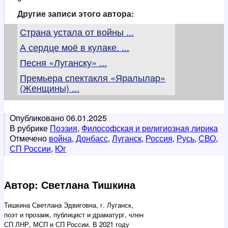
Другие записи этого автора:
Страна устала от войны ...
А сердце моё в кулаке. ...
Песня «Луганску» ...
Премьера спектакля «Яралылар»
(Женщины) ...
Опубликовано
06.01.2025
В рубрике
Поэзия
,
Философская и религиозная лирика
Отмечено
война
,
Донбасс
,
Луганск
,
Россия
,
Русь
,
СВО
,
СП России
,
Юг
Автор: Светлана Тишкина
Тишкина Светлана Эдвиговна, г. Луганск,
поэт и прозаик, публицист и драматург, член
СП ЛНР, МСП и СП России. В 2021 году