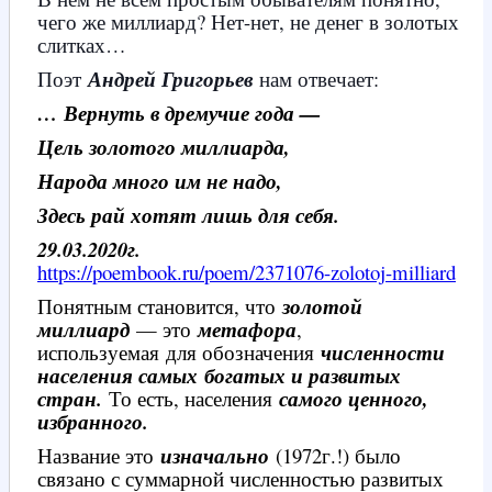
чего же миллиард? Нет-нет, не денег в золотых
слитках…
Поэт
Андрей Григорьев
нам отвечает:
… Вернуть в дремучие года —
Цель золотого миллиарда,
Народа много им не надо,
Здесь рай хотят лишь для себя.
29.03.2020г.
https://poembook.ru/poem/2371076-zolotoj-milliard
Понятным становится, что
золотой
миллиард
— это
метафора
,
используемая для обозначения
численности
населения самых богатых и развитых
стран.
То есть, населения
самого ценного,
избранного.
Название это
изначально
(1972г.!) было
связано с суммарной численностью развитых