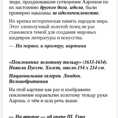
люди, праздновавшие сотворение Аароном по
их настоянию
другого бога
,
идола
, были
примерно наказаны
за идолопоклонство
.
Но крепка историческая память народов мира.
Этот злополучный золотой телец не раз
становился темой для создания мировых
шедевров литературы и искусства.
—
На первое, к примеру, картина
«Поклонение золотому тельцу» (1633-1634).
Никола Пуссен. Холст, масло.154 х 214 см.
Национальная галерея. Лондон.
Великобритания
На этой картине как раз и изображено
поклонение израильтян золотому тельцу руки
Аарона, о чём и шла речь выше.
— На второе — об опере Ш. Гуно