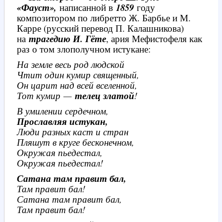
«Фауст»,
написанной в
1859
году
композитором по либретто Ж. Барбье и М.
Карре (русский перевод П. Калашникова)
на
трагедию И. Гёте
, ария Мефистофеля как
раз о том злополучном истукане:
На земле весь род людской
Чтит один кумир священный,
Он царит над всей вселенной,
Тот кумир —
телец златой
!
В умилении сердечном,
Прославляя истукан,
Люди разных каст и стран
Пляшут в круге бесконечном,
Окружая пьедестал,
Окружая пьедестал!
Сатана там правит бал,
Там правит бал!
Сатана там правит бал,
Там правит бал!