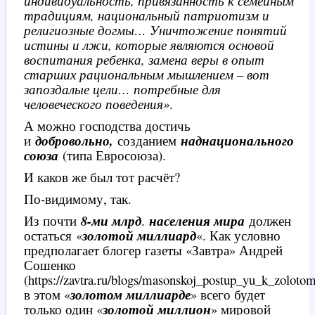
индивидуальность, привязанность к семейным
традициям, национальный патриотизм и
религиозные догмы… Уничтожение понятий
истины и лжи, которые являются основой
воспитания ребенка, замена веры в опыт
старших рациональным мышлением – вот
запоздалые цели… потребные для
человеческого поведения»
.
А можно господства достичь
и
добровольно,
созданием
наднационального
союза
(типа Евросоюза).
И каков же был тот расчёт?
По-видимому, так.
Из почти
8-ми млрд
.
населения мира
должен
остаться «
золотой миллиард
«. Как условно
предполагает блогер газеты «Завтра» Андрей
Сошенко
(https://zavtra.ru/blogs/masonskoj_postup_yu_k_zolotom
в этом «
золотом миллиарде
» всего будет
только один «
золотой миллион
» мировой