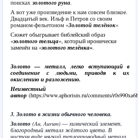
поисках
золотого руна
.
А вот уже произведение к нам совсем близкое.
Двадцатый век. Ильф и Петров со своим
романом-фельетоном «
Золотой телёнок
«
Сюжет обыгрывает библейский образ
«
золотого тельца
«, который иронически
заменён на «
золотого телёнка»
.
Золото — металл, легко вступающий в
соединение с людьми, приводя
к их
окислению и разложению.
Неизвестный
автор
(https://www.aphorism.ru/comments/r0s990xa6b
3. Золото в жизни обычного человека.
Золото
(Au, Aurum) ― химический элемент,
благородный металл жёлтого цвета. В
чистом виде мягкий теплопроводный металл