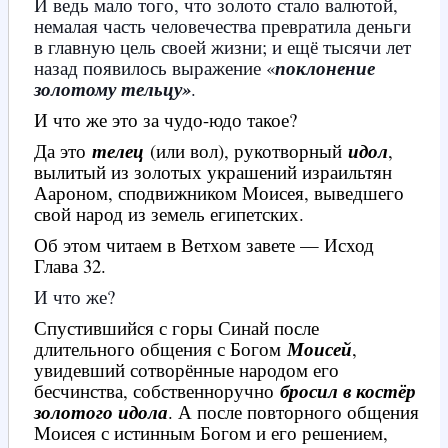
И ведь мало того, что золото стало валютой,
немалая часть человечества превратила деньги
в главную цель своей жизни; и ещё тысячи лет
назад появилось выражение «
поклонение
золотому тельцу»
.
И что же это за чудо-юдо такое?
Да это
телец
(или вол), рукотворный
идол
,
вылитый из золотых украшений израильтян
Аароном, сподвижником Моисея, выведшего
свой народ из земель египетских.
Об этом читаем в Ветхом завете — Исход
Глава 32.
И что же?
Спустившийся с горы Синай после
длительного общения с Богом
Моисей
,
увидевший сотворённые народом его
бесчинства, собственноручно
бросил в костёр
золотого идола
. А после повторного общения
Моисея с истинным Богом и его решением,