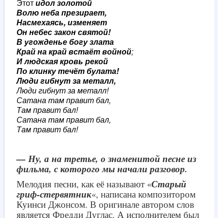
Этот
идол золотой
Волю неба презирает,
Насмехаясь, изменяет
Он небес закон святой!
В угожденье богу злата
Край на край встаёт войной
;
И людская кровь рекой
По клинку течёт булата!
Люди гибнут за металл,
Люди гибнут за металл!
Сатана там правит бал,
Там правит бал!
Сатана там правит бал,
Там правит бал!
— Ну, а на третье, о знаменитой песне из
фильма, с которого мы начали разговор.
Мелодия песни, как её называют «
Старый
гриф-стервятник
«, написана композитором
Куинси Джонсом. В оригинале автором слов
является Фредди Дуглас. А исполнителем был