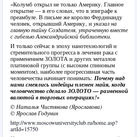
«Колумб открыл не только Америку. Главное
открытие — в его словах, что в эпиграфе к
преамбуле. В письме же королю Фердинанду
человек, открывший Америку, и
указал на
главную тайну Создателя, утраченную вместе
с гибелью Александрийской библиотеки.
И только сейчас в эпоху нанотехнологий и
стремительного прогресса в лечении рака с
применением ЗОЛОТА и других металлов
платиновой группы (с высоким спиновым
моментом), наиболее прогрессивная часть
человечества начинает понимать:
Почему над
нами смеялись индейцы племен майя, когда
человечество сделало ЗОЛОТО — разменной
валютой в торговых операциях!»
© Наталья Чистякова (Ярославова)
© Ярослав Годунин
http://www.moscowuniversityclub.ru/home.asp?
artId=15750