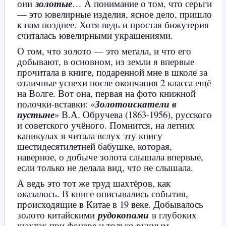
они
золотые
… А понимание о том, что серьги
— это ювелирные изделия, ясное дело, пришло
к нам позднее. Хотя ведь и простая бижутерия
считалась ювелирными украшениями.
О том, что золото — это металл, и что его
добывают, в основном, из земли я впервые
прочитала в книге, подаренной мне в школе за
отличные успехи после окончания 2 класса ещё
на Волге. Вот она, первая на фото книжной
полочки-вставки: «
Золотоискатели в
пустыне
» В.А. Обручева (1863-1956), русского
и советского учёного. Помнится, на летних
каникулах я читала вслух эту книгу
шестидесятилетней бабушке, которая,
наверное, о добыче золота слышала впервые,
если только не делала вид, что не слышала.
А ведь это тот же труд шахтёров, как
оказалось. В книге описывались события,
происходящие в Китае в 19 веке. Добывалось
золото китайскими
рудокопами
в глубоких
шахтах при фонаре и только ручным