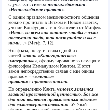
случае есть символ
непоколебимости
.
«
Непоколебимое правило
«.
С одним правилом межличностного общения
можно прочитать в Ветхом и Новом заветах,
учении Конфуция… и в Евангелии от Матфея:
«
Итак, во всем как хотите, чтобы с вами
поступали люди, так поступайте и вы с
ними
…» (Матф. 7, 12).
Эта фраза, по сути, стала одной из
частей
закона «Категорического
императива
«, сформулированного немецким
философом Иммануилом Кантом. И этот
закон
непосредственно связан с ещё одним
правилом – «з
олотым
правилом
»
нравственности.
По определению Канта,
человек является
главной нравственной ценностью. Бог же
для него является нравственным идеалом
для самосовершенствования
. Учёный
сформулировал свой закон так, чтобы он стал