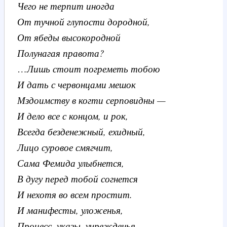
Чего не терпит иногда
От тучной глупости дородной,
От ябеды высокородной
Полунагая правота?
…
Лишь стоит погреметь тобою
И дать с червонцами мешок
Мздоимству в когти серповидны —
И дело все с концом, и рок,
Всегда безденежный, ехидный,
Лицо суровое смягчит,
Сама Фемида улыбнется,
В дугу перед тобой согнется
И нехотя во всем простит.
И манифесты, уложенья,
Процесс, указы, учрежденья,