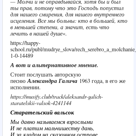
— Молчи и не оправдывайся, хотя бы и был
ты прав, потому что это Господь попустил
для нашего смирения, для нашего внутреннего
исцеления. Все мы больны: кто в большей, кто
в меньшей степени, а значит, есть что
лечить в нашей душе
«.
https://happy-
school.ru/publ/mudrye_slova/rech_serebro_a_molchanie
1-0-14489
А вот и альтернативное мнение.
Стоит послушать авторскую
песню
Александра Галича
1963 года, в его же
исполнении.
https://musify.club/track/aleksandr-galich-
staratelskii-valsok-4241144
Старательский вальсок
Мы давно называемся взрослыми
И не платим мальчишеству дань,
И за кладом на сказочном острове