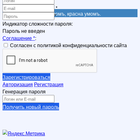
*
Регистрация
*
Не красна книга письмомъ, красна умомъ.
*
Индикатор сложности пароля:
Пароль не введен
Соглашение
*
:
Согласен с политикой конфиденциальности сайта
Зарегистрироваться
Авторизация
Регистрация
Генерация пароля
Получить новый пароль