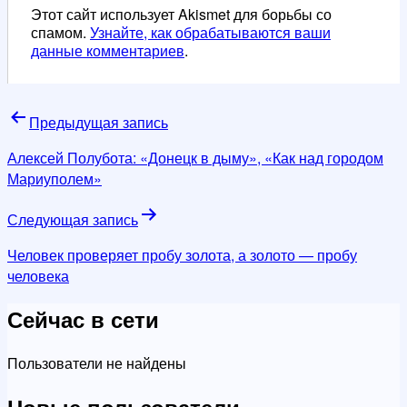
Этот сайт использует Akismet для борьбы со
спамом.
Узнайте, как обрабатываются ваши
данные комментариев
.
Навигация
Предыдущая запись
по
Алексей Полубота: «Донецк в дыму», «Как над городом
записям
Мариуполем»
Следующая запись
Человек проверяет пробу золота, а золото — пробу
человека
Сейчас в сети
Пользователи не найдены