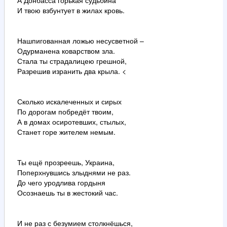
И твою взбунтует в жилах кровь.
Нашпигованная ложью несусветной –
Одурманена коварством зла.
Стала ты страдалицею грешной,
Разрешив изранить два крыла. <
Сколько искалеченных и сирых
По дорогам побредёт твоим,
А в домах осиротевших, стылых,
Станет горе жителем немым.
Ты ещё прозреешь, Украина,
Поперхнувшись злыднями не раз.
До чего уродлива гордыня
Осознаешь ты в жестокий час.
И не раз с безумием столкнёшься,