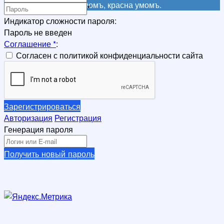
Не красна книга письмомъ, красна умомъ.
*
Индикатор сложности пароля:
Пароль не введен
Соглашение
*
:
Согласен с политикой конфиденциальности сайта
Зарегистрироваться
Авторизация
Регистрация
Генерация пароля
Получить новый пароль