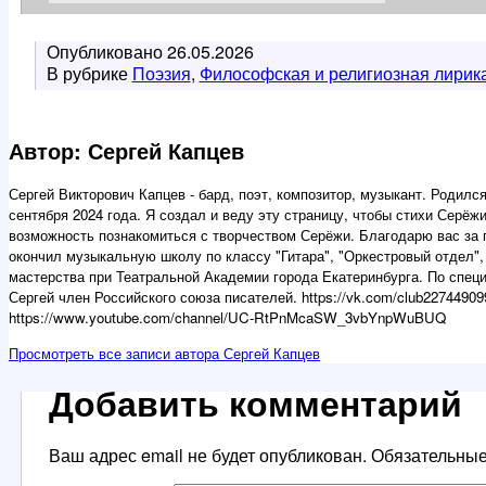
Опубликовано
26.05.2026
В рубрике
Поэзия
,
Философская и религиозная лирик
Автор: Сергей Капцев
Сергей Викторович Капцев - бард, поэт, композитор, музыкант. Родился
сентября 2024 года. Я создал и веду эту страницу, чтобы стихи Серё
возможность познакомиться с творчеством Серёжи. Благодарю вас за 
окончил музыкальную школу по классу "Гитара", "Оркестровый отдел", 
мастерства при Театральной Академии города Екатеринбурга. По специ
Сергей член Российского союза писателей. https://vk.com/club227449099 
https://www.youtube.com/channel/UC-RtPnMcaSW_3vbYnpWuBUQ
Просмотреть все записи автора Сергей Капцев
Добавить комментарий
Ваш адрес email не будет опубликован.
Обязательны