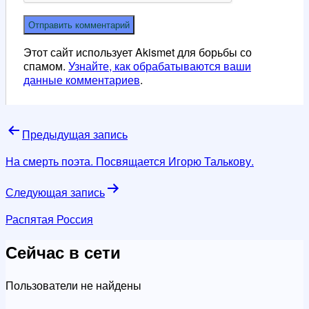
Этот сайт использует Akismet для борьбы со
спамом.
Узнайте, как обрабатываются ваши
данные комментариев
.
Навигация
Предыдущая запись
по
На смерть поэта. Посвящается Игорю Талькову.
записям
Следующая запись
Распятая Россия
Сейчас в сети
Пользователи не найдены