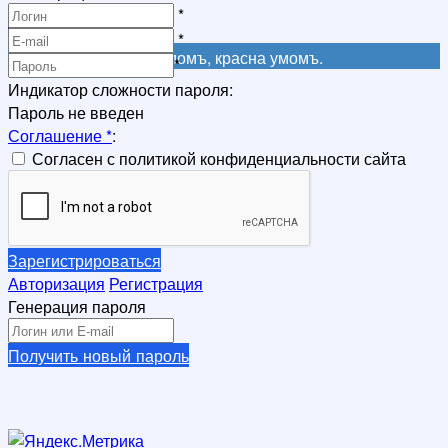
Регистрация
*
Регистрация
*
Не красна книга письмомъ, красна умомъ.
*
Индикатор сложности пароля:
Пароль не введен
Соглашение
*
:
Согласен с политикой конфиденциальности сайта
Зарегистрироваться
Авторизация
Регистрация
Генерация пароля
Получить новый пароль