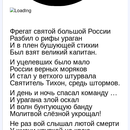
Фрегат святой большой России
Разбил о рифы ураган
И в плен бушующей стихии
Был взят великий капитан.
И уцелевших было мало
России верных моряков
И стал у ветхого штурвала
Святитель Тихон, средь штормов.
И день и ночь спасал команду …
И урагана злой оскал
И волн бунтующую банду
Молитвой слёзной укрощал!
Не раз вой слышал лютой смерти
У жизни хрупкой на краю …,