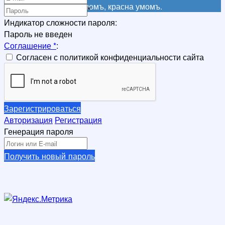
Не красна книга письмомъ, красна умомъ.
*
Индикатор сложности пароля:
Пароль не введен
Соглашение
*
:
Согласен с политикой конфиденциальности сайта
Зарегистрироваться
Авторизация
Регистрация
Генерация пароля
Получить новый пароль