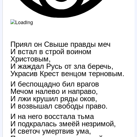
Приял он Свыше правды меч
И встал в строй воином
Христовым,
И жаждал Русь от зла беречь,
Украсив Крест венцом терновым.
И беспощадно бил врагов
Мечом налево и направо,
И лжи крушил ряды оков,
И возвышал свободы право.
И на него восстала тьма
И подкралась змеёй незримой,
И светоч умертвив ума,