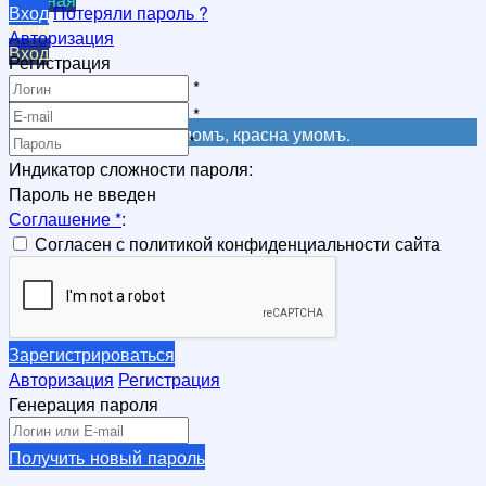
Вход
Потеряли пароль ?
Вход
Авторизация
Вход
Регистрация
Регистрация
*
Регистрация
*
Не красна книга письмомъ, красна умомъ.
*
Индикатор сложности пароля:
Пароль не введен
Соглашение
*
:
Согласен с политикой конфиденциальности сайта
Зарегистрироваться
Авторизация
Регистрация
Генерация пароля
Получить новый пароль