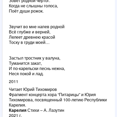
Зовёт родной чертог.
Когда не слышны голоса,
Поёт души рожок.
Звучит во мне напев родной
Всё глубже и верней,
Лелеет древнею красой
Тоску в груди моей…
Застыл тростник у валуна,
Туманится закат,
И по-карельски песнь нежна,
Неся покой и лад.
2011
Читает Юрий Тихомиров
Фрагмент концерта хора “Питарицы” и Юрия
Тихомирова, посвященный 100-летию Республики
Карелия.
Карелия
Стихи – А. Лазутин
2021 г.