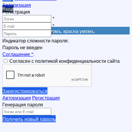
Вход
Авторизация
Вход
Регистрация
Регистрация
*
Регистрация
*
Не красна книга письмомъ, красна умомъ.
*
Индикатор сложности пароля:
Пароль не введен
Соглашение
*
:
Согласен с политикой конфиденциальности сайта
Зарегистрироваться
Авторизация
Регистрация
Генерация пароля
Получить новый пароль