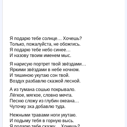
­Я подарю тебе солнце… Хочешь?
Только, пожалуйста, не обожгись.
Я подарю тебе небо синее…
И назову твоим именем мыс.
Я нарисую портрет твой звёздами…
Яркими звёздами в небе ночном.
И тишиною укутаю сон твой.
Воздух разбавлю сказкой лесной.
А из тумана сошью покрывало.
Лёгкое, мягкое, словно мечта.
Песню сложу из глубин океана…
Чуточку эха добавлю туда.
Нежными травами ноги укутаю.
И подыму тебя в горную высь.
Я подарю тебе сказку… Хочешь?