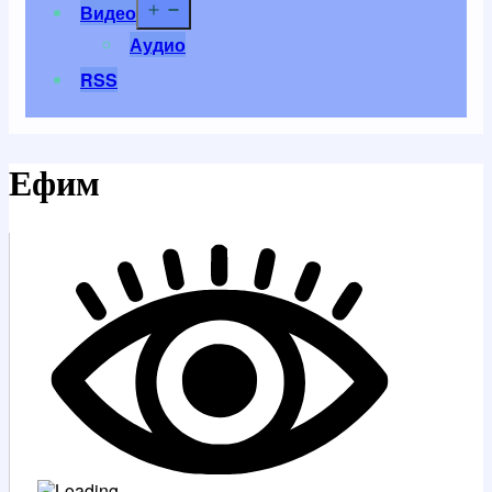
Открыть
Видео
меню
Аудио
RSS
Ефим