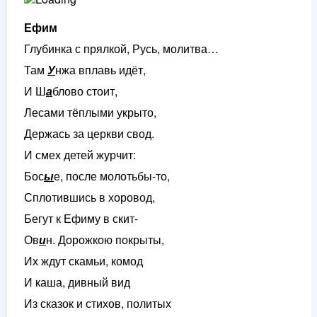
Ефим
Глубинка с прялкой, Русь, молитва…
Там
У
нжа вплавь идёт,
И Ш
а
блово стоит,
Лесами тёплыми укрыто,
Держась за церкви свод.
И смех детей журчит:
Бос
ы
е, после молотьбы-то,
Сплотившись в хоровод,
Бегут к Ефиму в скит-
Ов
и
н. Дорожкою покрыты,
Их ждут скамьи, комод
И каша, дивный вид
Из сказок и стихов, политых