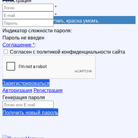
Регистрация
Регистрация
*
Регистрация
*
Не красна книга письмомъ, красна умомъ.
*
Индикатор сложности пароля:
Пароль не введен
Соглашение
*
:
Согласен с политикой конфиденциальности сайта
Зарегистрироваться
Авторизация
Регистрация
Генерация пароля
Получить новый пароль