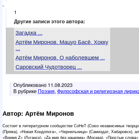
-
1
Другие записи этого автора:
Загадка ...
Артём Миронов. Мацуо Басё. Хокку
...
Артём Миронов. О наболевшем ...
Саровский Чудотворец ...
Опубликовано
11.08.2023
В рубрике
Поэзия
,
Философская и религиозная лирик
Автор: Артём Миронов
Состоит в литературном сообществе СоНеТ (Союз независимых творцов
(Пряжа), «Новая Кондопога», «Чернильница» (Самиздат, Хабаровск), а
«Время Z» (Луганск), «Zа мир без нацизма» (Москва), «Простые слова»