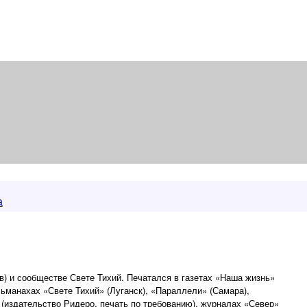
а
) и сообществе Свете Тихий. Печатался в газетах «Наша жизнь»
льманахах «Свете Тихий» (Луганск), «Параллели» (Самара),
 (издательство Ридеро, печать по требованию), журналах «Север»