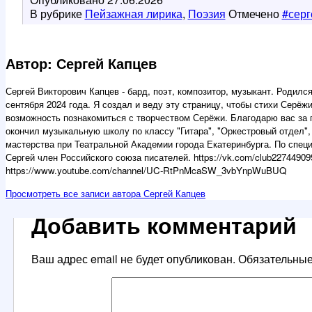
В рубрике
Пейзажная лирика
,
Поэзия
Отмечено
#серг
Автор: Сергей Капцев
Сергей Викторович Капцев - бард, поэт, композитор, музыкант. Родился
сентября 2024 года. Я создал и веду эту страницу, чтобы стихи Серё
возможность познакомиться с творчеством Серёжи. Благодарю вас за 
окончил музыкальную школу по классу "Гитара", "Оркестровый отдел", 
мастерства при Театральной Академии города Екатеринбурга. По специ
Сергей член Российского союза писателей. https://vk.com/club227449099 
https://www.youtube.com/channel/UC-RtPnMcaSW_3vbYnpWuBUQ
Просмотреть все записи автора Сергей Капцев
Добавить комментарий
Ваш адрес email не будет опубликован.
Обязательны