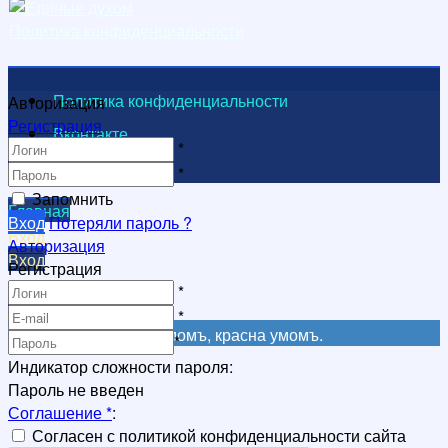
Политика конфиденциальности
Политика конфиденциальности
Авторизация
Регистрация
Вконтакте
*
Видеоканал
*
Запомнить
Главная
Вход
Потеряли пароль ?
Вход
Авторизация
Вход
Регистрация
Регистрация
*
Регистрация
*
Не красна книга письмомъ, красна умомъ.
*
Индикатор сложности пароля:
Пароль не введен
Соглашение
*
:
Согласен с политикой конфиденциальности сайта