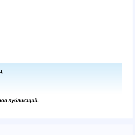
ц
ров публикаций.