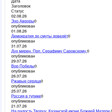
Дата
Заголовок
Статус
02.08.26
Эхо Авроры
0
опубликован
01.08.26
Демократия до смуты доведёт
0
опубликован
31.07.26
Дух мирен. Прп. Серафиму Саровскому.
0
опубликован
29.07.26
Вор Победы
0
опубликован
26.07.26
Ржавые сердца
0
опубликован
25.07.26
Россия в тупике
0
опубликован
21.07.26
На радость Творцу. Казанской иконе Божией Матери.