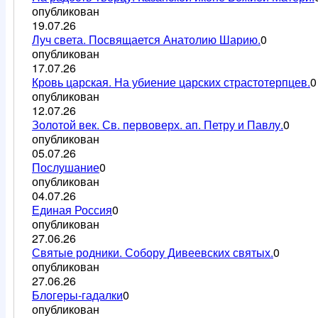
опубликован
19.07.26
Луч света. Посвящается Анатолию Шарию.
0
опубликован
17.07.26
Кровь царская. На убиение царских страстотерпцев.
0
опубликован
12.07.26
Золотой век. Св. первоверх. ап. Петру и Павлу.
0
опубликован
05.07.26
Послушание
0
опубликован
04.07.26
Единая Россия
0
опубликован
27.06.26
Святые родники. Собору Дивеевских святых.
0
опубликован
27.06.26
Блогеры-гадалки
0
опубликован