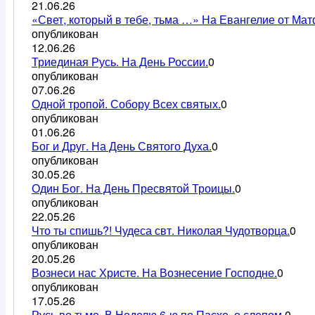
21.06.26
«Свет, который в тебе, тьма …» На Евангелие от Мат
опубликован
12.06.26
Триединая Русь. На День России.
0
опубликован
07.06.26
Одной тропой. Собору Всех святых.
0
опубликован
01.06.26
Бог и Друг. На День Святого Духа.
0
опубликован
30.05.26
Один Бог. На День Пресвятой Троицы.
0
опубликован
22.05.26
Что ты спишь?! Чудеса свт. Николая Чудотворца.
0
опубликован
20.05.26
Вознеси нас Христе. На Вознесение Господне.
0
опубликован
17.05.26
Русь во тьме. В Неделю 6-ю по Пасхе, о слепом.
0