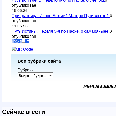
опубликован
15.05.26
Привратница. Иконе Божией Матери Путивльской.
0
опубликован
11.05.26
Путь Истины. Неделя 5-я по Пасхе, о самаряныне.
0
опубликован
...
1
2
3
4
5
17
Все рубрики сайта
Рубрики
Мнение админи
Сейчас в сети