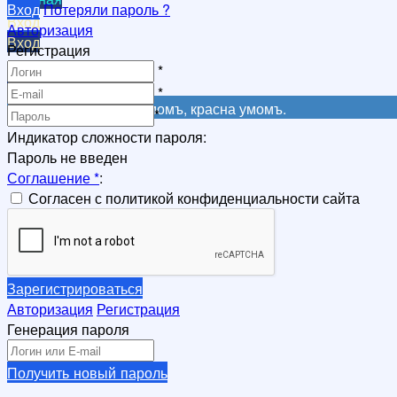
Вход
Потеряли пароль ?
Вход
Авторизация
Вход
Регистрация
Регистрация
*
Регистрация
*
Не красна книга письмомъ, красна умомъ.
*
Индикатор сложности пароля:
Пароль не введен
Соглашение
*
:
Согласен с политикой конфиденциальности сайта
Зарегистрироваться
Авторизация
Регистрация
Генерация пароля
Получить новый пароль