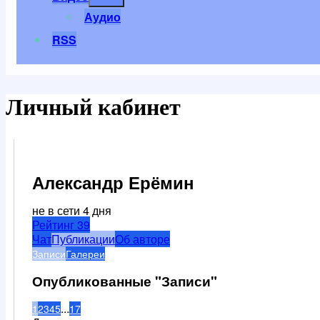
меню
Аудио
RSS
Личный кабинет
Александр Ерёмин
не в сети 4 дня
Рейтинг
39
Чат
Публикации
Об авторе
Записи
Галереи
Опубликованные "Записи"
...
1
2
3
4
5
17