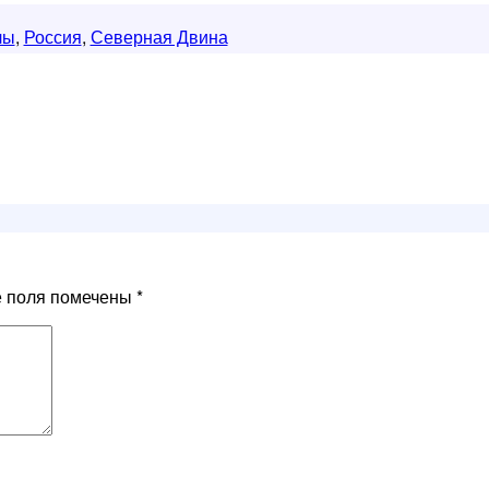
лы
,
Россия
,
Северная Двина
е поля помечены
*