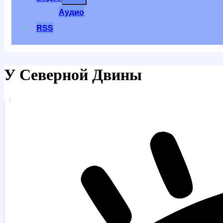
меню
Аудио
RSS
У Северной Двины