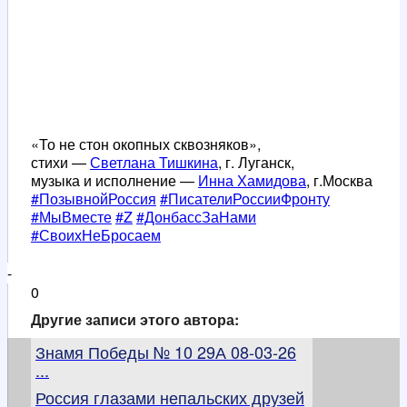
«То не стон окопных сквозняков»,
стихи —
Светлана Тишкина
, г. Луганск,
музыка и исполнение —
Инна Хамидова
, г.Москва
#ПозывнойРоссия
#ПисателиРоссииФронту
#МыВместе
#Z
#ДонбассЗаНами
#СвоихНеБросаем
-
0
Другие записи этого автора:
Знамя Победы № 10 29А 08-03-26
...
Россия глазами непальских друзей