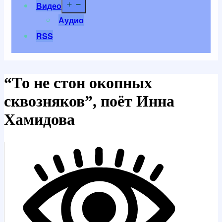
Открыть
Видео
меню
Аудио
RSS
“То не стон окопных
сквозняков”, поёт Инна
Хамидова