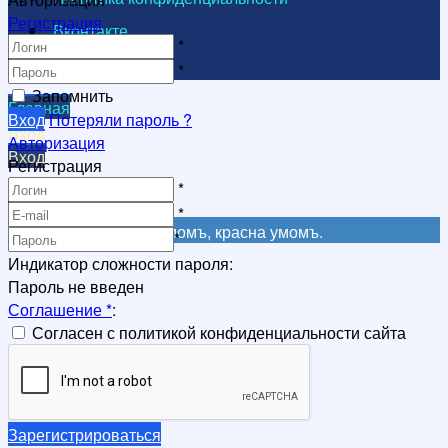
Регистрация
Вконтакте
*
Видеоканал
*
Запомнить
Главная
Вход
Потеряли пароль ?
Вход
Авторизация
Вход
Регистрация
Регистрация
*
Регистрация
*
Не красна книга письмомъ, красна умомъ.
*
Индикатор сложности пароля:
Пароль не введен
Соглашение
*
:
Согласен с политикой конфиденциальности сайта
Зарегистрироваться