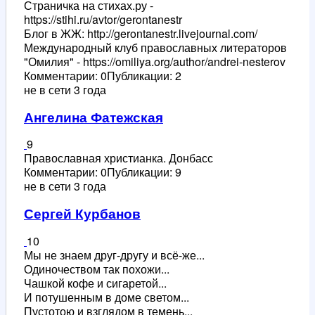
Страничка на стихах.ру -
https://stihi.ru/avtor/gerontanestr
Блог в ЖЖ: http://gerontanestr.livejournal.com/
Международный клуб православных литераторов
"Омилия" - https://omiliya.org/author/andrei-nesterov
Комментарии: 0
Публикации: 2
не в сети 3 года
Ангелина Фатежская
9
Православная христианка. Донбасс
Комментарии: 0
Публикации: 9
не в сети 3 года
Сергей Курбанов
10
Мы не знаем друг-другу и всё-же...
Одиночеством так похожи...
Чашкой кофе и сигаретой...
И потушенным в доме светом...
Пустотою и взглядом в темень...