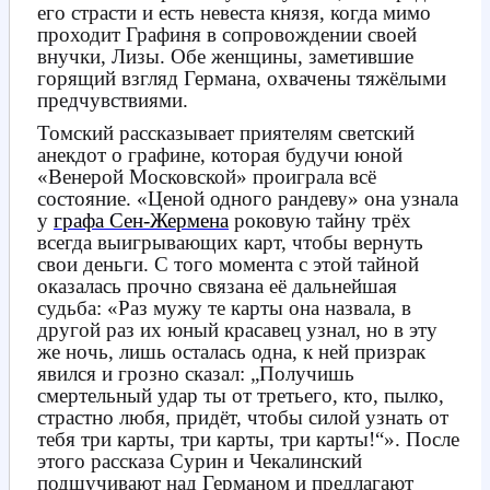
его страсти и есть невеста князя, когда мимо
проходит Графиня в сопровождении своей
внучки, Лизы. Обе женщины, заметившие
горящий взгляд Германа, охвачены тяжёлыми
предчувствиями.
Томский рассказывает приятелям светский
анекдот о графине, которая будучи юной
«Венерой Московской» проиграла всё
состояние. «Ценой одного рандеву» она узнала
у
графа Сен-Жермена
роковую тайну трёх
всегда выигрывающих карт, чтобы вернуть
свои деньги. С того момента с этой тайной
оказалась прочно связана её дальнейшая
судьба: «Раз мужу те карты она назвала, в
другой раз их юный красавец узнал, но в эту
же ночь, лишь осталась одна, к ней призрак
явился и грозно сказал: „Получишь
смертельный удар ты от третьего, кто, пылко,
страстно любя, придёт, чтобы силой узнать от
тебя три карты, три карты, три карты!“». После
этого рассказа Сурин и Чекалинский
подшучивают над Германом и предлагают