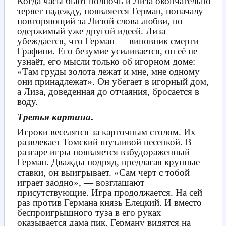
Когда часы бьют полночь и Лиза окончательно
теряет надежду, появляется Герман, поначалу
повторяющий за Лизой слова любви, но
одержимый уже другой идеей. Лиза
убеждается, что Герман — виновник смерти
Графини. Его безумие усиливается, он её не
узнаёт, его мысли только об игорном доме:
«Там груды золота лежат и мне, мне одному
они принадлежат». Он убегает в игорный дом,
а Лиза, доведенная до отчаяния, бросается в
воду.
Третья картина
.
Игроки веселятся за карточным столом. Их
развлекает Томский шутливой песенкой. В
разгаре игры появляется взбудораженный
Герман. Дважды подряд, предлагая крупные
ставки, он выигрывает. «Сам черт с тобой
играет заодно», — возглашают
присутствующие. Игра продолжается. На сей
раз против Германа князь Елецкий. И вместо
беспроигрышного туза в его руках
оказывается дама пик. Герману видятся на