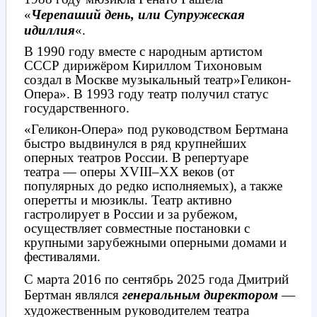
«
Черепаший день, или Супружеская
идиллия
«.
В 1990 году вместе с народным артистом
СССР дирижёром Кириллом Тихоновым
создал в Москве музыкальный театр»Геликон-
Опера». В 1993 году театр получил статус
государственного.
«Геликон-Опера» под руководством Бертмана
быстро выдвинулся в ряд крупнейших
оперных театров России. В репертуаре
театра — оперы XVIII–XX веков (от
популярных до редко исполняемых), а также
оперетты и мюзиклы. Театр активно
гастролирует в России и за рубежом,
осуществляет совместные постановки с
крупными зарубежными оперными домами и
фестивалями.
С марта 2016 по сентябрь 2025 года Дмитрий
Бертман являлся
генеральным директором
—
художественным руководителем театра