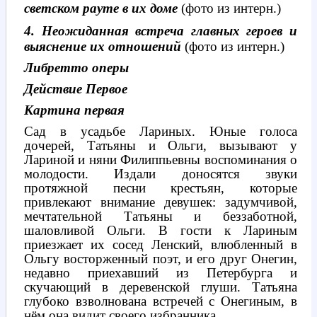
светском рауте в их доме
(фото из интерн.)
4. Неожиданная встреча главных героев и
выяснение их отношений
(фото из интерн.)
Либретто оперы
Действие Первое
Картина первая
Сад в усадьбе Лариных. Юные голоса
дочерей, Татьяны и Ольги, вызывают у
Лариной и няни Филиппьевны воспоминания о
молодости. Издали доносятся звуки
протяжной песни крестьян, которые
привлекают внимание девушек: задумчивой,
мечтательной Татьяны и беззаботной,
шаловливой Ольги. В гости к Лариным
приезжает их сосед Ленский, влюбленный в
Ольгу восторженный поэт, и его друг Онегин,
недавно приехавший из Петербурга и
скучающий в деревенской глуши. Татьяна
глубоко взволнована встречей с Онегиным, в
нём она видит своего избранника.