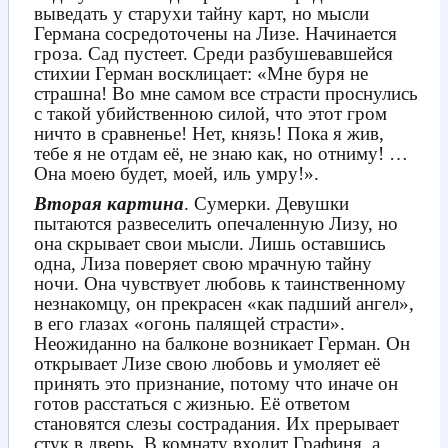
выведать у старухи тайну карт, но мысли
Германа сосредоточены на Лизе. Начинается
гроза. Сад пустеет. Среди разбушевавшейся
стихии Герман восклицает: «Мне буря не
страшна! Во мне самом все страсти проснулись
с такой убийственною силой, что этот гром
ничто в сравненье! Нет, князь! Пока я жив,
тебе я не отдам её, не знаю как, но отниму! …
Она моею будет, моей, иль умру!».
Вторая картина
. Сумерки. Девушки
пытаются развеселить опечаленную Лизу, но
она скрывает свои мысли. Лишь оставшись
одна, Лиза поверяет свою мрачную тайну
ночи. Она чувствует любовь к таинственному
незнакомцу, он прекрасен «как падший ангел»,
в его глазах «огонь палящей страсти».
Неожиданно на балконе возникает Герман. Он
открывает Лизе свою любовь и умоляет её
принять это признание, потому что иначе он
готов расстаться с жизнью. Её ответом
становятся слезы сострадания. Их прерывает
стук в дверь. В комнату входит Графиня, а