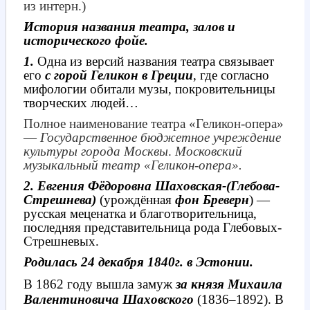
из интерн.)
История названия театра, залов и
исторического фойе.
1.
Одна из версий названия театра связывает
его
с горой Геликон в Греции
, где согласно
мифологии обитали музы, покровительницы
творческих людей…
Полное наименование театра «Геликон-опера»
—
Государственное бюджетное учреждение
культуры города Москвы
.
Московский
музыкальный театр «Геликон-опера».
2.
Евгения Фёдоровна Шаховская-(Глебова-
Стрешнева)
(урождённая
фон Бреверн
) —
русская меценатка и благотворительница,
последняя представительница рода Глебовых-
Стрешневых.
Родилась 24 декабря 1840г. в Эстонии.
В 1862 году вышла замуж
за князя Михаила
Валентиновича Шаховского
(1836–1892).
В