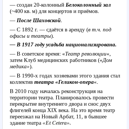
— создан 20-колонный
Белоколонный зал
(~400 кв. м)
для концертов и приёмов.
—
После Шаховской
.
— С 1892 г. — сдаётся в аренду (
в т.ч. под
офисы и театры
).
— В 1917 году усадьба национализирована.
— В советское время: «
Театр революции
«,
затем Клуб медицинских работников («
Дом
медика»
).
— В 1990-х годах хозяевами этого здания стал
коллектив
театра «Геликон-опера
«.
В 2010 году началась реконструкция на
территории театра. Планировалось провести
перекрытие внутреннего двора и снос двух
флигелей конца
XIX века. На это время театр
переезжал на Новый Арбат, 11, в бывшее
здание театра
«Et Cetera».