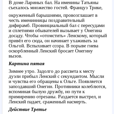
В доме Лариных бал. На именины Татьяны
съехалось множество гостей. Француз Трике,
окруженный барышнями, провозглашает в
честь именинницы поздравительный
дифирамб. Провинциальный бал с пересудами
и сплетнями обывателей вызывает у Онегина
досаду. Чтобы «отомстить» Ленскому, который
привёл его сюда, он начинает ухаживать за
Ольгой. Вспыхивает ссора. В порыве гнева
оскорбленный Ленский бросает Онегину
вызов.
Картина пятая
Зимнее утро. Задолго до рассвета к месту
дуэли прибыл Ленский с секундантом. Мысли
и чувства его обращены к Ольге. Появляется
запоздавший Онегин. Противники колеблются,
вспоминая былую дружбу, но пути к
примирению отрезаны. Раздается выстрел, и
Ленский падает, сраженный насмерть.
Действие Третье