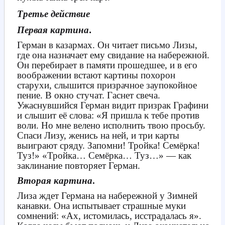
Третье действие
Первая картина
.
Герман в казармах. Он читает письмо Лизы,
где она назначает ему свидание на набережной.
Он перебирает в памяти прошедшее, и в его
воображении встают картины похорон
старухи, слышится призрачное заупокойное
пение. В окно стучат. Гаснет свеча.
Ужаснувшийся Герман видит призрак Графини
и слышит её слова: «Я пришла к тебе против
воли. Но мне велено исполнить твою просьбу.
Спаси Лизу, женись на ней, и три карты
выиграют сряду. Запомни! Тройка! Семёрка!
Туз!» «Тройка… Семёрка… Туз…» — как
заклинание повторяет Герман.
Вторая картина
.
Лиза ждет Германа на набережной у Зимней
канавки. Она испытывает страшные муки
сомнений: «Ах, истомилась, исстрадалась я».