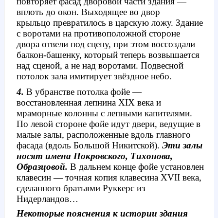
повторяет фасад дворовой части здания —
вплоть до окон. Выходящее во двор
крыльцо превратилось в царскую ложу. Здание
с воротами на противоположной стороне
двора отвели под сцену, при этом воссоздали
балкон-башенку, который теперь возвышается
над сценой, а не над воротами. Подвесной
потолок зала имитирует звёздное небо.
4.
В
убранстве потолка фойе —
восстановленная лепнина XIX века и
мраморные колонны с лепными капителями.
По левой стороне фойе идут двери, ведущие в
малые залы, расположенные вдоль главного
фасада (вдоль Большой Никитской).
Эти залы
носят имена
Покровского, Тихонова,
Образцовой.
В дальнем конце фойе установлен
клавесин — точная копия клавесина XVII века,
сделанного братьями Руккерс из
Нидерландов…
Некоторые пояснения к истории здания