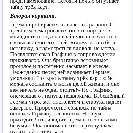
предзнаменование. Сегодня ночью он узнает
тайну трёх карт.
Вторая картина
.
Герман пробирается в спальню Графини. С
трепетом всматривается он в её портрет в
молодости и ощущает тайную роковую силу,
связывающую его с ней: «гляжу я на тебя и
ненавижу, а насмотреться вдоволь не могу».
Появляется сама Графиня в сопровождении
приживалок. Она брюзгливо вспоминает
прошлое и постепенно засыпает в кресле.
Неожиданно перед ней возникает Герман,
умоляющий открыть тайну трёх карт: «Вы
можете составить счастье целой жизни, и оно
вам ничего не будет стоить!» Но Графиня,
онемевшая от испуга, недвижима. Взбешённый
Герман угрожает пистолетом и старуха падает
замертво. Пророчество сбылось, но тайна
осталась Герману неизвестна. На шум
приходит Лиза и видит Германа в состоянии
безумия. Она понимает, что Герману была
нужна тайна трех карт.