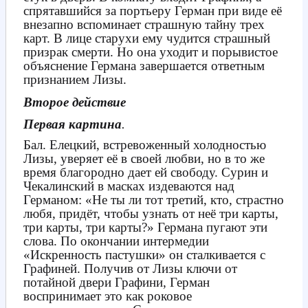
спрятавшийся за портьеру Герман при виде её
внезапно вспоминает страшную тайну трех
карт. В лице старухи ему чудится страшный
призрак смерти. Но она уходит и порывистое
объяснение Германа завершается ответным
признанием Лизы.
Второе действие
Первая картина
.
Бал. Елецкий, встревоженный холодностью
Лизы, уверяет её в своей любви, но в то же
время благородно дает ей свободу. Сурин и
Чекалинский в масках издеваются над
Германом: «Не ты ли тот третий, кто, страстно
любя, придёт, чтобы узнать от неё три карты,
три карты, три карты?» Германа пугают эти
слова. По окончании интермедии
«Искренность пастушки» он сталкивается с
Графиней. Получив от Лизы ключи от
потайной двери Графини, Герман
воспринимает это как роковое