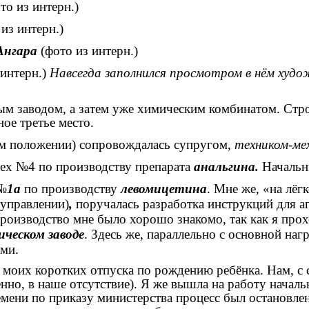
то из интерн.)
 из интерн.)
 Ангара
(фото из интерн.)
 интерн.)
Навсегда заполнился просмотром в нём худо
ным заводом, а затем уже химическим комбинатом. Ст
ое третье место.
ном положении) сопровождалась супругом,
техником-ме
цех №4 по производству препарата
анальгина.
Начальни
 №
1а
по производству
левомицетина
. Мне
же, «на лёг
оуправлении)
,
поручалась разработка инструкций для а
производство мне было
хорошо знакомо, так как я прох
ческом заводе
. Здесь же, параллельно с основной наг
ми.
 моих коротких отпуска по рождению ребёнка. Нам, с
венно, в наше отсутствие). Я же вышла на работу нача
мени по приказу министерства процесс был остановле