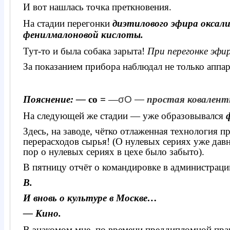
И вот нашлась точка преткновения.
На стадии перегонки
диэтилового эфира оксал
фенилмалоновой кислоты.
Тут-то и была собака зарыта!
При перегонке эфи
За показанием прибора наблюдал не только аппар
Пояснение: —
со
=
—
σО —
простая ковалентн
На следующей же стадии — уже образовывался
Здесь, на заводе, чётко отлаженная технология 
перерасходов сырья! (О нулевых сериях уже давно
пор о нулевых сериях в цехе было забыто).
В пятницу отчёт о командировке в администраци
В.
И вновь о культуре в Москве…
— Кино.
В знакомом мне, по времени преддипломной прак