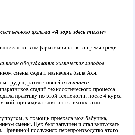
жественного фильма «
А зори здесь тихие
»
роящийся же химфармкомбинат в то время среди
хаником оборудования химических заводов
.
ком смены сюда и назначена была Ася.
ком труде», разместившейся
в классе
ппаратчиков стадий технологического процесса
одила практику по этой технологии после 4 курса
рузкой, проводила занятия по технологии с
 супругом, в помощь приехала моя бабушка,
льником смены. Цех был запущен и стал выпускать
н. Причиной послужило перепроизводство этого