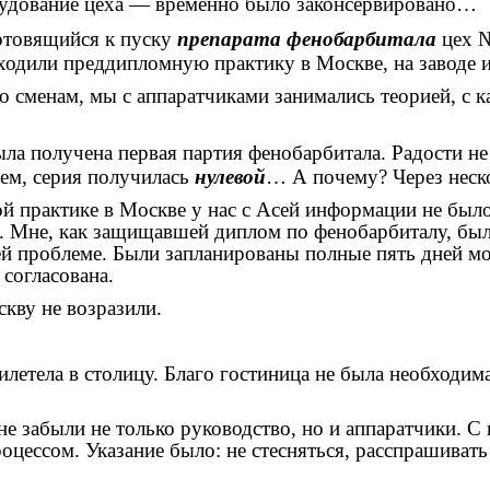
рудование цеха — временно было законсервировано…
отовящийся к пуску
препарата
фенобарбитала
цех №
оходили преддипломную практику в Москве, на заводе 
 по сменам, мы с аппаратчиками занимались теорией, с
была получена первая партия фенобарбитала. Радости н
аем, серия получилась
нулевой
… А почему? Через неск
й практике в Москве у нас с Асей информации не был
. Мне, как защищавшей диплом по фенобарбиталу, был
ей проблеме. Были запланированы полные пять дней мо
согласована.
кву не возразили.
прилетела в столицу. Благо гостиница не была необход
е забыли не только руководство, но и аппаратчики. С
цессом. Указание было: не стесняться, расспрашивать