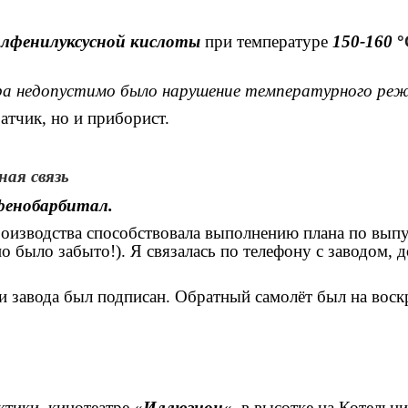
илфенилуксусной кислоты
при температуре
150-160
°
ра недопустимо было нарушение температурного реж
атчик, но и приборист.
ая связь
фенобарбитал.
производства способствовала выполнению плана по выпу
 было забыто!). Я связалась по телефону с заводом, д
и завода был подписан. Обратный самолёт был на воск
тики, кинотеатре «
Иллюзион
«, в высотке на Котель