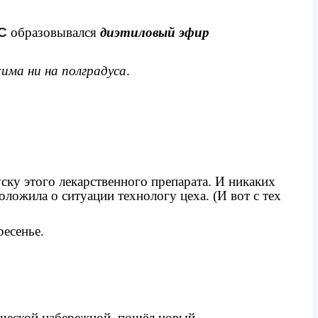
C
образовывался
диэтиловый эфир
има ни на полградуса
.
ску этого лекарственного препарата. И никаких
оложила о ситуации технологу цеха. (И вот с тех
ресенье.
нической набережной, пошёл новый