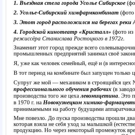
1. Въездная стела города Усолье Сибирское
(фо
2. Усолье-Сибирский химфармкомбинат
(фото
3. Этот город расположился на берегах реки
4. Городской кинотеатр «Кристалл»
(фото из
режиссёра Станислава Ростоцкого в
1972г
.
Знаменит этот город прежде всего солевывароч
промышленных предприятий занимал своё законн
Я, уже как человек семейный, ещё и (в интерес
В тот период на комбинате был запущен только 
С
упруг же мой — механиком в строящийся цех
профессионального обучения рабочих
(в завод
производства того же цеха
левомицетина
. Это 
в 1970 г. на
Новокузнецком химико-фармацевти
принимаемыми на работу будущими аппаратчика
Мне повезло. До пуска производства прошли два
которая взяла не себя уход за малышкой (естест
продукцию. Но через некоторый промежуток вре