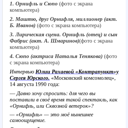
1. Орнифль и Сюпо
(фото с экрана
компьютера)
2. Маштю, друг Орнифля, миллионер (акт.
Б. Иванов)
(фото с экрана компьютера)
3. Лирическая сцена. Орнифль (отец) и сын
Фабрис (акт. А. Шмаринов)
(фото с экрана
компьютера)
4. Сюпо (актриса Наталья Тенякова)
(фото
с экрана компьютера)
Интервью
Юлии Рахаевой «Контрапункт»у
Сергея Юрского.
«Московский комсомолец»,
14 августа 1990 года:
—
Давно хочу спросить: для чего вы
поставили в своё время такой спектакль, как
«Орнифль, или Сквозной ветерок»?
— «Орнифль» — это моё нынешнее
самоощущение.