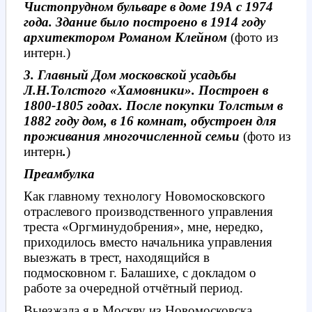
Чистопрудном бульваре в доме 19А с 1974
года. Здание было построено в 1914 году
архитектором Романом Клейном
(фото из
интерн.)
3. Главный Дом московской усадьбы
Л.Н.Толстого «Хамовники». Построен в
1800-1805 годах. После покупки Толстым в
1882 году дом, в 16 комнат, обустроен для
проживания многочисленной семьи
(фото из
интерн
.
)
Преамбулка
Как главному технологу Новомосковского
отраслевого производственного управления
треста «Оргминудобрения», мне, нередко,
приходилось вместо начальника управления
выезжать в трест, находящийся в
подмосковном г. Балашихе, с докладом о
работе за очередной отчётный период.
Выезжала я в Москву из Новомосковска