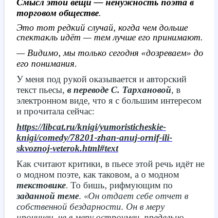
Смысл этой вещи — ненужность поэта в
торговом обществе
.
Это тот редкий случай, когда чем дольше
спектакль идёт — тем лучше его принимают.
— Видимо, мы только сегодня «дозреваем» до
его понимания
.
У меня под рукой оказывается и авторский
текст пьесы,
в переводе С. Тархановой
, в
электронном виде, что я с большим интересом
и прочитала сейчас:
https://libcat.ru/knigi/yumoristicheskie-
knigi/comedy/78201-zhan-anuj-ornif-ili-
skvoznoj-veterok.html#text
Как считают критики, в пьесе этой речь идёт не
о модном поэте, как таковом, а о модном
текстовике
. То бишь, рифмующим по
«
заданной теме
.
Он отдает себе отчет в
собственной бездарности. Он в меру
ироничен, не в меру остроумен, предельно