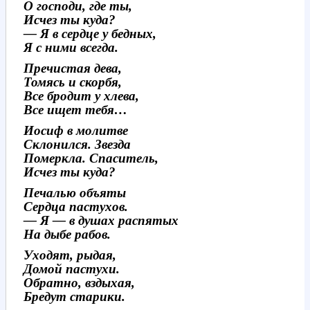
О господи, где ты,
Исчез ты куда?
— Я в сердце у бедных,
Я с ними всегда.
Пречистая дева,
Томясь и скорбя,
Все бродит у хлева,
Все ищет тебя…
Иосиф в молитве
Склонился. Звезда
Померкла. Спаситель,
Исчез ты куда?
Печалью объяты
Сердца пастухов.
— Я — в душах распятых
На дыбе рабов.
Уходят, рыдая,
Домой пастухи.
Обратно, вздыхая,
Бредут старики.