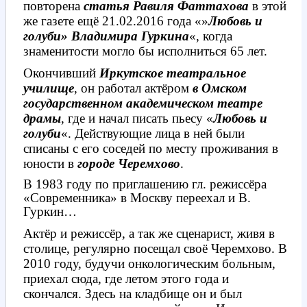
повторена
статья Равиля Фаттахова
в этой
же газете ещё 21.02.2016 года «»
Любовь и
голуби» Владимира Гуркина
«, когда
знаменитости могло бы исполниться 65 лет.
Окончивший
Иркутское театральное
училище
, он работал актёром
в Омском
государственном академическом театре
драмы
, где и начал писать пьесу «
Любовь и
голуби
«. Действующие лица в ней были
списаны с его соседей по месту проживания в
юности в
городе Черемхово
.
В 1983 году по приглашению гл. режиссёра
«Современника» в Москву переехал и В.
Гуркин…
Актёр и режиссёр, а так же сценарист, живя в
столице, регулярно посещал своё Черемхово. В
2010 году, будучи онкологическим больным,
приехал сюда, где летом этого года и
скончался. Здесь на кладбище он и был