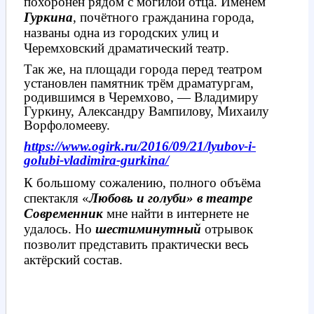
похоронен рядом с могилой отца. Именем
Гуркина
, почётного гражданина города,
названы одна из городских улиц и
Черемховский драматический театр.
Так же, на площади города перед театром
установлен памятник трём драматургам,
родившимся в Черемхово, — Владимиру
Гуркину, Александру Вампилову, Михаилу
Ворфоломееву.
https://www.ogirk.ru/2016/09/21/lyubov-i-
golubi-vladimira-gurkina/
К большому сожалению, полного объёма
спектакля «
Любовь и голуби» в театре
Современник
мне найти в интернете не
удалось. Но
шестиминутный
отрывок
позволит представить практически весь
актёрский состав.