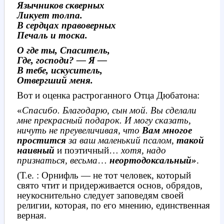
Язычников скверных
Ликует толпа.
В сердцах правоверных
Печаль и тоска.
О где ты, Спаситель,
Где, господи? — Я —
В тебе, искуситель,
Отвергший меня.
Вот и оценка растроганного Отца Дюбатона:
«
Спасибо. Благодарю, сын мой. Вы сделали
мне прекрасный подарок. И могу сказать,
ничуть не преувеличивая, что
Вам многое
простится
за ваш маленький псалом
,
такой
наивный
и поэтичный…
хотя, надо
признаться, весьма
…
неортодоксальный»
.
(Т.е. : Орнифль — не тот человек, который
свято чтит и придерживается основ, обрядов,
неукоснительно следует заповедям своей
религии, которая, по его мнению, единственная
верная.