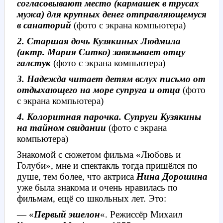
согласовывают место (кармашек в трусах
мужа) для крупных денег отправляющемуся
в санаторий
(фото с экрана компьютера)
2. Старшая дочь Кузякиных Людмила
(актр. Мария Ситко) завязывает отцу
галстук
(фото с экрана компьютера)
3. Надежда читает детям вслух письмо от
отдыхающего на море супруга и отца
(фото
с экрана компьютера)
4. Колоритная парочка. Супруги Кузякины
на тайном свидании
(фото с экрана
компьютера)
Знакомой с сюжетом фильма «Любовь и
Голуби», мне и спектакль тогда пришёлся по
душе, тем более, что актриса
Нина Дорошина
уже была знакома и очень нравилась по
фильмам, ещё со школьных лет. Это:
— «
Первый эшелон
«. Режиссёр Михаил