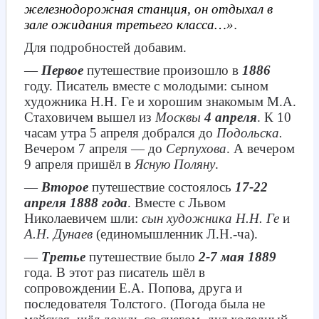
железнодорожная станция, он отдыхал в
зале ожидания третьего класса…»
.
Для подробностей добавим.
—
Первое
путешествие произошло в
1886
году. Писатель вместе с молодыми: сыном
художника Н.Н. Ге и хорошим знакомым М.А.
Стаховичем вышел из
Москвы
4 апреля
. К 10
часам утра 5 апреля добрался до
Подольска.
Вечером 7 апреля — до
Серпухова
. А вечером
9 апреля пришёл в
Ясную Поляну
.
—
Второе
путешествие состоялось
17-22
апреля 1888 года
. Вместе с Львом
Николаевичем шли:
сын художника Н.Н. Ге
и
А.Н. Дунаев
(единомышленник Л.Н.-ча).
—
Третье
путешествие было
2-7 мая 1889
года. В этот раз писатель шёл в
сопровождении Е.А. Попова, друга и
последователя Толстого. (Погода была не