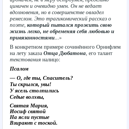
циничен и очевидно умен. Он не ведает
вдохновения, но в совершенстве овладел
ремеслом. Это трагикомический рассказ о
поэте,
который пытался прожить свою
жизнь легко, не обременяя себя любовью и
.»
привязанностями
..
В конкретном примере сочинённого Орнифлем
на лету заказа
Отца Дюбатона
, его талант
текстования
налицо:
Псалом
—
О, где ты, Спаситель?
Ты скрылся, увы!
У ясель столпились
Седые волхвы,
Святая Мария,
Иосиф святой
На ясли пустые
Взирают с тоской.