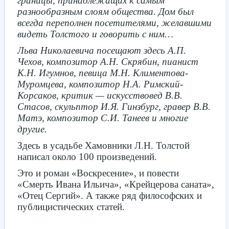
границы, принадлежащих к самым
разнообразным слоям общества. Дом был
всегда переполнен посетителями, желавшими
видеть Толстого и говорить с ним…
Льва Николаевича посещают здесь А.П.
Чехов, композитор А.Н. Скрябин, пианист
К.Н. Игумнов, певица М.Н. Климентова-
Муромцева, композитор Н.А. Римский-
Корсаков, критик — искусствовед В.В.
Стасов, скульптор И.Я. Гинзбург, гравер В.В.
Матэ, композитор С.И. Танеев и многие
другие.
Здесь в усадьбе Хамовники Л.Н. Толстой
написал около 100 произведений.
Это и роман «Воскресение», и повести
«Смерть Ивана Ильича», «Крейцерова саната»,
«Отец Сергий». А также ряд философских и
публицистических статей.