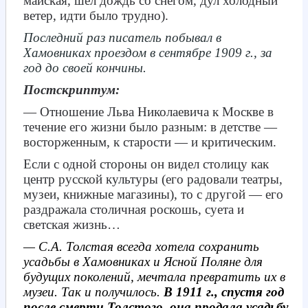
майская, шёл дождь со снегом, дул холодный
ветер, идти было трудно).
Последний раз писатель побывал в
Хамовниках проездом в сентябре 1909 г., за
год до своей кончины.
Постскриптум:
— Отношение Льва Николаевича к Москве в
течение его жизни было разным: в детстве —
восторженным, к старости — и критическим.
Если с одной стороны он видел столицу как
центр русской культуры (его радовали театры,
музеи, книжные магазины), то с другой — его
раздражала столичная роскошь, суета и
светская жизнь…
— С.А. Толстая всегда хотела сохранить
усадьбы в Хамовниках и Ясной Поляне для
будущих поколений, мечтала превратить их в
музеи. Так и получилось.
В 1911 г., спустя год
после смерти Толстого, она продала усадьбу