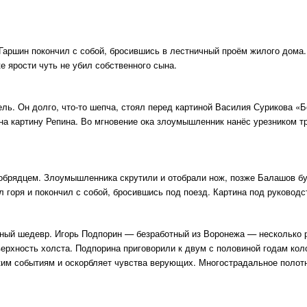
аршин покончил с собой, бросившись в лестничный проём жилого дома. П
е ярости чуть не убил собственного сына.
ель. Он долго, что-то шепча, стоял перед картиной Василия Сурикова «
на картину Репина. Во мгновение ока злоумышленник нанёс урезником тр
ообрядцем. Злоумышленника скрутили и отобрали нож, позже Балашов б
л горя и покончил с собой, бросившись под поезд. Картина под руковод
ный шедевр. Игорь Подпорин — безработный из Воронежа — несколько р
верхность холста. Подпорина приговорили к двум с половиной годам ко
ким событиям и оскорбляет чувства верующих. Многострадальное полот