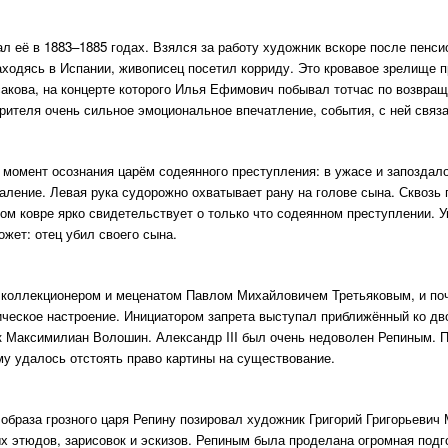
л её в 1883–1885 годах. Взялся за работу художник вскоре после пенси
одясь в Испании, живописец посетил корриду. Это кровавое зрелище 
акова, на концерте которого Илья Ефимович побывал тотчас по возвращ
зрителя очень сильное эмоциональное впечатление, события, с ней связ
н момент осознания царём содеянного преступления: в ужасе и запоздал
аление. Левая рука судорожно охватывает рану на голове сына. Сквозь 
том ковре ярко свидетельствует о только что содеянном преступлении. У
жет: отец убил своего сына.
 коллекционером и меценатом Павлом Михайловичем Третьяковым, и поч
хическое настроение. Инициатором запрета выступал приближённый ко д
к Максимилиан Волошин. Александр III был очень недоволен Репиным. П
у удалось отстоять право картины на существование.
я образа грозного царя Репину позировал художник Григорий Григорьеви
 этюдов, зарисовок и эскизов. Репиным была проделана огромная подг