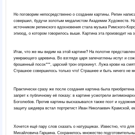
Но поговорим непосредственно о создании картины. Репин написа
совершил, будучи золотым медалистом Академии Художеств. Нах
источником репинского вдохновения стала музыка Римского-Корс
эпизод, о котором говорилось выше. Картина эта производит на 
Итак, что же мы видим на этой картине? На полотне представле
умирающего царевича. Во взгляде царя запечатлены испуг и сож
брошенный посох***, царский трон опрокинут. Лужа крови на смя
Страшное совершилось только что! Страшнее и быть ничего не мо
Практически сразу же после создания картина была приобретена
запрет к публичному её показу: в картине усмотрели антимонар
Боголюбов. Против картины высказывался также поэт и художни
защиту шедевра встал портретист Иван Николаевич Крамской, ем
Хочется ещё пару слов сказать о натурщиках. Известно, что дл
Михайловича Гаршина. Сохранилось множество подготовительных