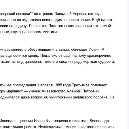
онерской поездки** по странам Западной Европы, которую
произвело на художника неизгладимое впечатление. Ещё одним
ении на родину. Репинское Полотно показывает нам тот самый
анные, окутаны ореолом мистики.
ом раскаянии, с обезумевшими глазами, обнимает Иоанн IV
пальцы сочится кровь. Недалеко от царя на полу красноречиво
гасает взгляд царевича, тело его сводит предсмертная судорога.
ти без промедления 1 апреля 1885 года Третьяков получает
вору маринист — ученик Айвазовского Алексей Петрович
однимался даже вопрос об уничтожении репинского полотна. На
ч Мясоедов, царевич Иоанн был написан с писателя Всеволода
отовительная работа. Необходимые эмоции в картине появились