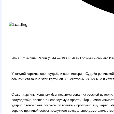
Илья Ефимович Репин (1844 — 1930). Иван Грозный и сын его Ива
У каждой картины своя судьба и своя история. Судьба репинско
событий связано с этой картиной. О некоторых из них мне и хоте
Сюжет картины Репиным был позаимствован из русской истории. 
полуодетой*, пришёл в неописуемую ярость. Царь начал избиват
ударил своего сына посохом по голове и проломил ему череп. Че
версии, причиной ссоры послужило сексуальное домогательство И