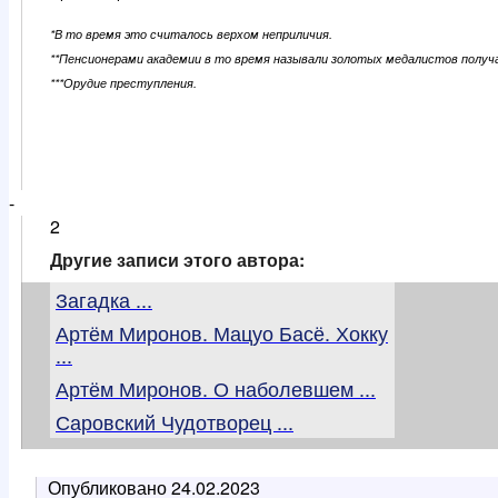
*В то время это считалось верхом неприличия.
**Пенсионерами академии в то время называли золотых медалистов получ
***Орудие преступления.
-
2
Другие записи этого автора:
Загадка ...
Артём Миронов. Мацуо Басё. Хокку
...
Артём Миронов. О наболевшем ...
Саровский Чудотворец ...
Опубликовано
24.02.2023