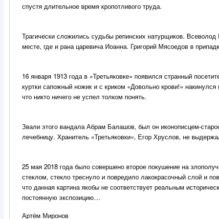
спустя длительное время кропотливого труда.
Трагически сложились судьбы репинских натурщиков. Всеволод Г
месте, где и рана царевича Иоанна. Григорий Мясоедов в припадк
16 января 1913 года в «Третьяковке» появился странный посетит
куртки сапожный ножик и с криком «Довольно крови!» накинулся 
что никто ничего не успел толком понять.
Звали этого вандала Абрам Балашов, был он иконописцем-стар
лечебницу. Хранитель «Третьяковки», Егор Хруслов, не выдержа
25 мая 2018 года было совершено второе покушение на злополуч
стеклом, стекло треснуло и повредило лакокрасочный слой и по
что данная картина якобы не соответствует реальным историчес
постоянную экспозицию…
Артём Миронов