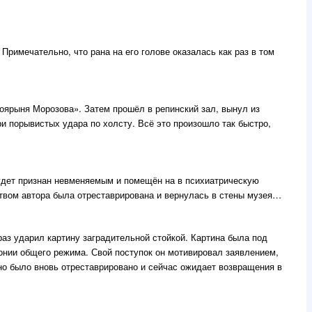
римечательно, что рана на его голове оказалась как раз в том
Боярыня Морозова». Затем прошёл в репинский зал, вынул из
и порывистых удара по холсту. Всё это произошло так быстро,
удет признан невменяемым и помещён на в психиатрическую
ством автора была отреставрирована и вернулась в стены музея…
аз ударил картину заградительной стойкой. Картина была под
лонии общего режима. Свой поступок он мотивировал заявлением,
но было вновь отреставрировано и сейчас ожидает возвращения в