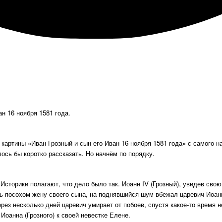
н 16 ноября 1581 года.
й картины «Иван Грозный и сын его Иван 16 ноября 1581 года» с самого
лось бы коротко рассказать. Но начнём по порядку.
Историки полагают, что дело было так. Иоанн IV (Грозный), увидев св
ь посохом жену своего сына, на поднявшийся шум вбежал царевич Иоанн
рез несколько дней царевич умирает от побоев, спустя какое-то время 
оанна (Грозного) к своей невестке Елене.