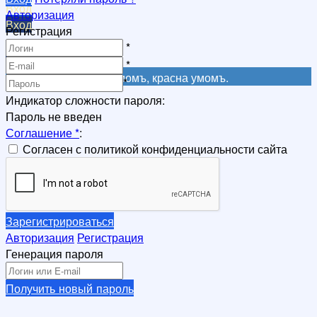
Вход
Авторизация
Вход
Регистрация
Регистрация
*
Регистрация
*
Не красна книга письмомъ, красна умомъ.
*
Индикатор сложности пароля:
Пароль не введен
Соглашение
*
:
Согласен с политикой конфиденциальности сайта
Зарегистрироваться
Авторизация
Регистрация
Генерация пароля
Получить новый пароль