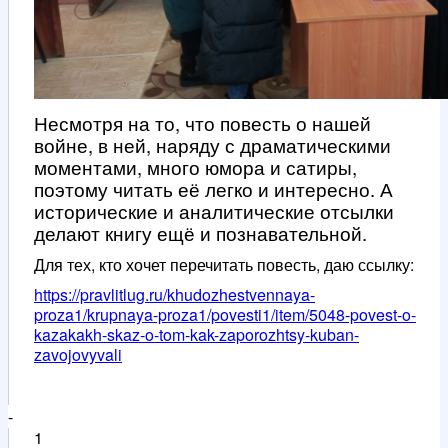
Несмотря на то, что повесть о нашей
войне, в ней, наряду с драматическими
моментами, много юмора и сатиры,
поэтому читать её легко и интересно. А
исторические и аналитические отсылки
делают книгу ещё и познавательной.
Для тех, кто хочет перечитать повесть, даю ссылку:
https://pravlitlug.ru/khudozhestvennaya-
proza1/krupnaya-proza1/povesti1/item/5048-povest-o-
kazakakh-skaz-o-tom-kak-zaporozhtsy-kuban-
zavojovyvali
-
1