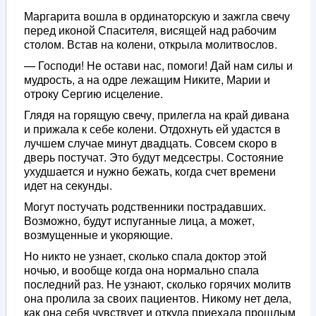
Маргарита вошла в ординаторскую и зажгла свечу
перед иконой Спасителя, висящей над рабочим
столом. Встав на колени, открыла молитвослов.
— Господи! Не остави нас, помоги! Дай нам силы и
мудрость, а на одре лежащим Никите, Марии и
отроку Сергию исцеление.
Глядя на горящую свечу, прилегла на край дивана
и прижала к себе колени. Отдохнуть ей удастся в
лучшем случае минут двадцать. Совсем скоро в
дверь постучат. Это будут медсестры. Состояние
ухудшается и нужно бежать, когда счет времени
идет на секунды.
Могут постучать родственники пострадавших.
Возможно, будут испуганные лица, а может,
возмущенные и укоряющие.
Но никто не узнает, сколько спала доктор этой
ночью, и вообще когда она нормально спала
последний раз. Не узнают, сколько горячих молитв
она пролила за своих пациентов. Никому нет дела,
как она себя чувствует и откуда приехала прошлым