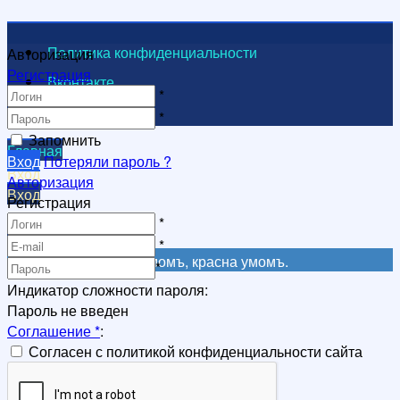
Политика конфиденциальности
Авторизация
Регистрация
Вконтакте
*
Видеоканал
*
Запомнить
Главная
Вход
Потеряли пароль ?
Вход
Авторизация
Вход
Регистрация
Регистрация
*
Регистрация
*
Не красна книга письмомъ, красна умомъ.
*
Индикатор сложности пароля:
Пароль не введен
Соглашение
*
:
Согласен с политикой конфиденциальности сайта