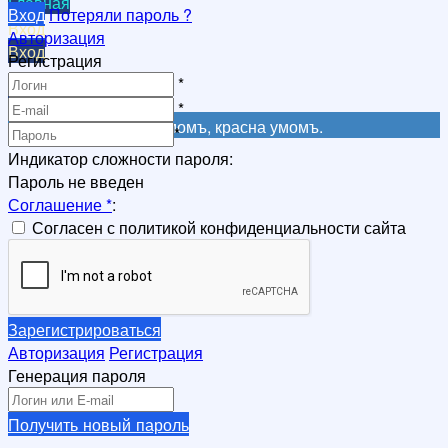
Главная
Вход
Потеряли пароль ?
Вход
Авторизация
Вход
Регистрация
Регистрация
*
Регистрация
*
Не красна книга письмомъ, красна умомъ.
*
Индикатор сложности пароля:
Пароль не введен
Соглашение
*
:
Согласен с политикой конфиденциальности сайта
Зарегистрироваться
Авторизация
Регистрация
Генерация пароля
Получить новый пароль