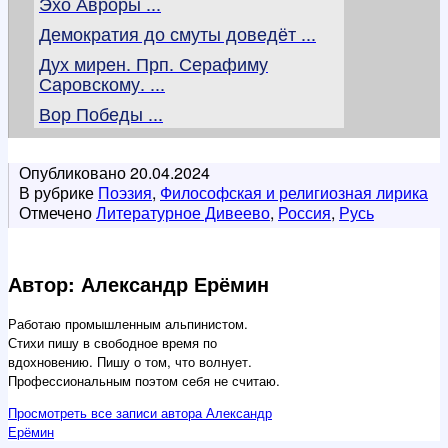
Эхо Авроры ...
Демократия до смуты доведёт ...
Дух мирен. Прп. Серафиму
Саровскому. ...
Вор Победы ...
Опубликовано
20.04.2024
В рубрике
Поэзия
,
Философская и религиозная лирика
Отмечено
Литературное Дивеево
,
Россия
,
Русь
Автор: Александр Ерёмин
Работаю промышленным альпинистом.
Стихи пишу в свободное время по
вдохновению. Пишу о том, что волнует.
Профессиональным поэтом себя не считаю.
Просмотреть все записи автора Александр
Ерёмин