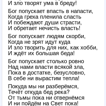
И зло творят ума в бреду!
Бог попускает впасть в напасти,
Когда греха пленила сласть
И побеждают души страсти,
И обретает нечисть власть!
Бог попускает людям скорби,
Когда не зрят идут куда
И зло творить для них, как хобби,
И ждёт их большая беда!
Бог попускает столько ровно
Над нами власти всякой зла,
Пока в достатке, безусловно,
В себе ни вырастим тепла!
Покуда мы ни разберёмся,
Течёт откуда бед река?
От тьмы пока ни отвернёмся
И ни пойдём на Свет пока!