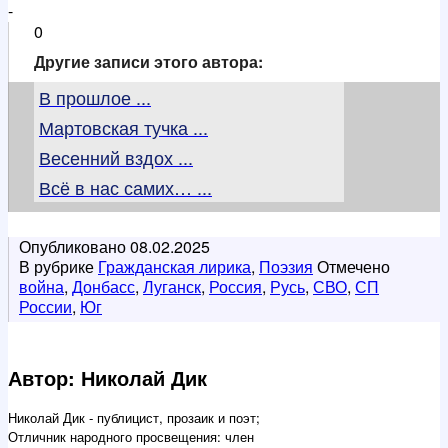
-
0
Другие записи этого автора:
В прошлое ...
Мартовская тучка ...
Весенний вздох ...
Всё в нас самих… ...
Опубликовано
08.02.2025
В рубрике
Гражданская лирика
,
Поэзия
Отмечено
война
,
Донбасс
,
Луганск
,
Россия
,
Русь
,
СВО
,
СП
России
,
Юг
Автор: Николай Дик
Николай Дик - публицист, прозаик и поэт;
Отличник народного просвещения: член