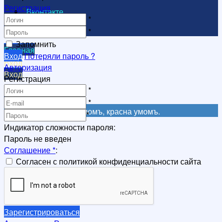
Регистрация
Вконтакте
*
Видеоканал
*
Запомнить
Главная
Вход
Потеряли пароль ?
Вход
Авторизация
Вход
Регистрация
Регистрация
*
Регистрация
*
Не красна книга письмомъ, красна умомъ.
*
Индикатор сложности пароля:
Пароль не введен
Соглашение
*
:
Согласен с политикой конфиденциальности сайта
Зарегистрироваться