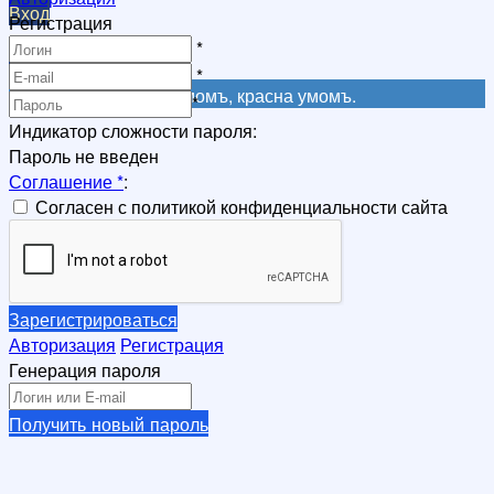
Вход
Регистрация
Регистрация
*
Регистрация
*
Не красна книга письмомъ, красна умомъ.
*
Индикатор сложности пароля:
Пароль не введен
Соглашение
*
:
Согласен с политикой конфиденциальности сайта
Зарегистрироваться
Авторизация
Регистрация
Генерация пароля
Получить новый пароль