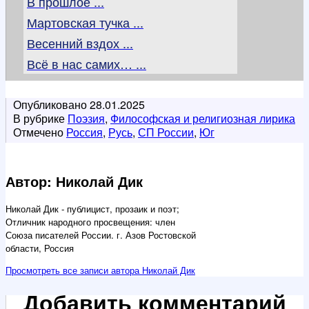
В прошлое ...
Мартовская тучка ...
Весенний вздох ...
Всё в нас самих… ...
Опубликовано
28.01.2025
В рубрике
Поэзия
,
Философская и религиозная лирика
Отмечено
Россия
,
Русь
,
СП России
,
Юг
Автор: Николай Дик
Николай Дик - публицист, прозаик и поэт;
Отличник народного просвещения: член
Союза писателей России. г. Азов Ростовской
области, Россия
Просмотреть все записи автора Николай Дик
Добавить комментарий