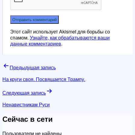
Этот сайт использует Akismet для борьбы со
спамом.
Узнайте, как обрабатываются ваши
данные комментариев
.
Навигация
Предыдущая запись
по
На круги своя. Посвящается Трампу.
записям
Следующая запись
Ненавистникам Руси
Сейчас в сети
Пользователи не найдены