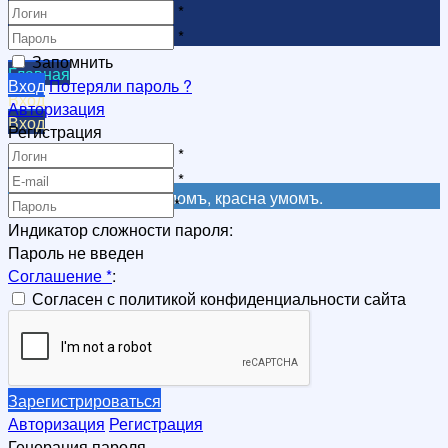
*
Видеоканал
*
Запомнить
Главная
Вход
Потеряли пароль ?
Вход
Авторизация
Вход
Регистрация
Регистрация
*
Регистрация
*
Не красна книга письмомъ, красна умомъ.
*
Индикатор сложности пароля:
Пароль не введен
Соглашение
*
:
Согласен с политикой конфиденциальности сайта
Зарегистрироваться
Авторизация
Регистрация
Генерация пароля