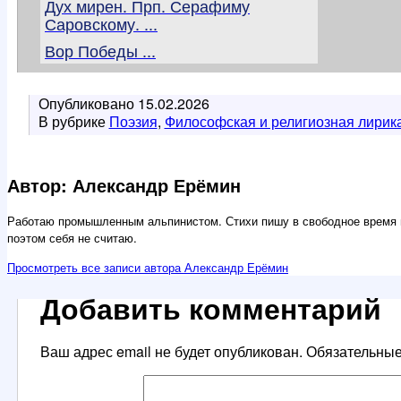
Дух мирен. Прп. Серафиму
Саровскому. ...
Вор Победы ...
Опубликовано
15.02.2026
В рубрике
Поэзия
,
Философская и религиозная лирик
Автор: Александр Ерёмин
Работаю промышленным альпинистом. Стихи пишу в свободное время 
поэтом себя не считаю.
Просмотреть все записи автора Александр Ерёмин
Добавить комментарий
Ваш адрес email не будет опубликован.
Обязательны