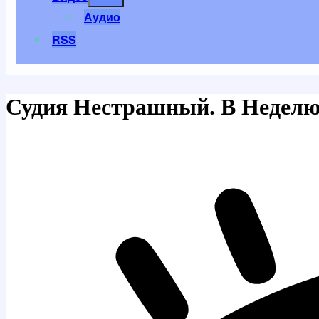
меню
Аудио
RSS
Судия Нестрашный. В Неделю