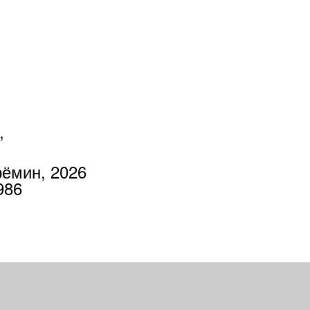
,
рёмин, 2026
3986