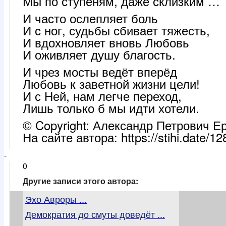
Мы по ступеням, даже склизким …
И часто ослепляет боль
И с ног, судьбы сбивает тяжесть,
И вдохновляет вновь Любовь
И оживляет душу благость.
И чрез мосты ведёт вперёд
Любовь к заветной жизни цели!
И с Ней, нам легче переход,
Лишь только б мы идти хотели.
© Copyright: Александр Петрович Е
На сайте автора: https://stihi.date/1
-
0
Другие записи этого автора:
Эхо Авроры ...
Демократия до смуты доведёт ...