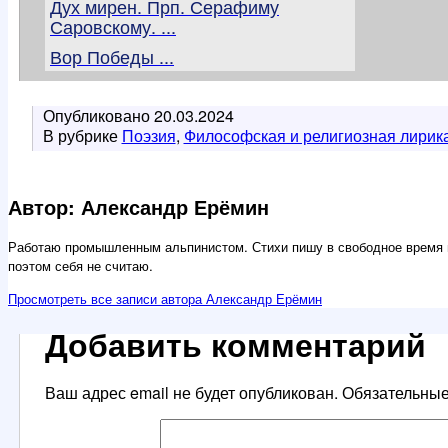
Дух мирен. Прп. Серафиму
Саровскому. ...
Вор Победы ...
Опубликовано
20.03.2024
В рубрике
Поэзия
,
Философская и религиозная лирик
Автор: Александр Ерёмин
Работаю промышленным альпинистом. Стихи пишу в свободное время 
поэтом себя не считаю.
Просмотреть все записи автора Александр Ерёмин
Добавить комментарий
Ваш адрес email не будет опубликован.
Обязательны