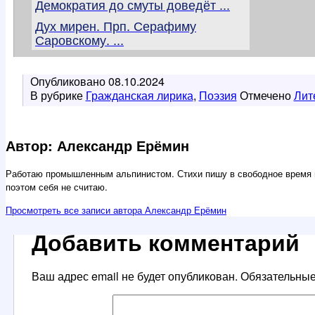
Демократия до смуты доведёт ...
Дух мирен. Прп. Серафиму
Саровскому. ...
Опубликовано
08.10.2024
В рубрике
Гражданская лирика
,
Поэзия
Отмечено
Лит
Автор: Александр Ерёмин
Работаю промышленным альпинистом. Стихи пишу в свободное время 
поэтом себя не считаю.
Просмотреть все записи автора Александр Ерёмин
Добавить комментарий
Ваш адрес email не будет опубликован.
Обязательны