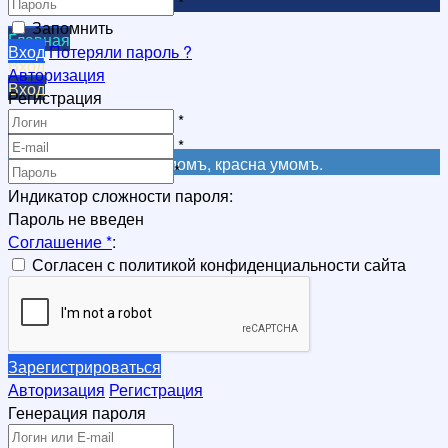
*
Запомнить
Главная
Вход
Потеряли пароль ?
Вход
Авторизация
Вход
Регистрация
Регистрация
*
Регистрация
*
Не красна книга письмомъ, красна умомъ.
*
Индикатор сложности пароля:
Пароль не введен
Соглашение
*
:
Согласен с политикой конфиденциальности сайта
Зарегистрироваться
Авторизация
Регистрация
Генерация пароля