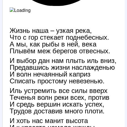
Жизнь наша – узкая река,
Что с гор стекает поднебесных.
А мы, как рыбы в ней, века
Плывём меж берегов отвесных.
И выбор дан нам плыть иль вниз,
Предавшись жизни наслажденью
И волн нечаянный каприз
Списать простому невезенью.
Иль устремить все силы вверх
Теченья волн реки всех, против
И средь вершин искать успех,
Трудов доставив много плоти.
И хоть нас манит высота
И к красоте немало жажды,