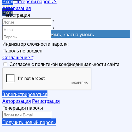
Вход
Потеряли пароль ?
Вход
Авторизация
Вход
Регистрация
Регистрация
*
Регистрация
*
Не красна книга письмомъ, красна умомъ.
*
Индикатор сложности пароля:
Пароль не введен
Соглашение
*
:
Согласен с политикой конфиденциальности сайта
Зарегистрироваться
Авторизация
Регистрация
Генерация пароля
Получить новый пароль