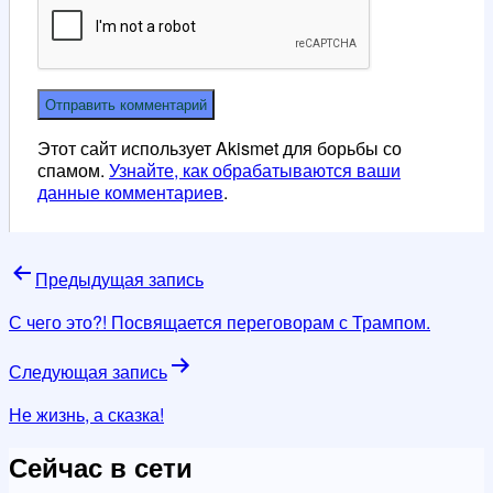
Этот сайт использует Akismet для борьбы со
спамом.
Узнайте, как обрабатываются ваши
данные комментариев
.
Навигация
Предыдущая запись
по
С чего это?! Посвящается переговорам с Трампом.
записям
Следующая запись
Не жизнь, а сказка!
Сейчас в сети