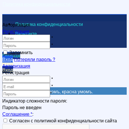
Политика конфиденциальности
Политика конфиденциальности
Авторизация
Регистрация
Вконтакте
*
Видеоканал
*
Запомнить
Главная
Вход
Потеряли пароль ?
Вход
Авторизация
Вход
Регистрация
Регистрация
*
Регистрация
*
Не красна книга письмомъ, красна умомъ.
*
Индикатор сложности пароля:
Пароль не введен
Соглашение
*
:
Согласен с политикой конфиденциальности сайта