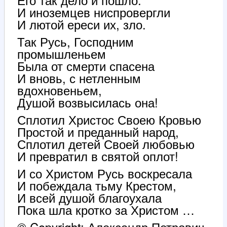
И иноземцев ниспровергли
И лютой ереси их, зло.
Так Русь, Господним
промышленьем
Была от смерти спасена
И вновь, с нетленным
вдохновеньем,
Душой возвысилась она!
Сплотил Христос Своею Кровью
Простой и преданный народ,
Сплотил детей Своей любовью
И превратил в святой оплот!
И со Христом Русь воскресала
И побеждала тьму Крестом,
И всей душой благоухала
Пока шла кротко за Христом …
© Copyright: Александр Петрович