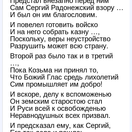
Сам Сергий Радонежский взору …
И был он им благословим.
И повелел готовить войско
И на него собрать казну …,
Поскольку, веры неустройство
Разрушить может всю страну.
Второй раз было так и в третий
…,
Пока Козьма ни принял то,
Что Божий Глас средь лихолетий
Сим промышляет им добро!
И вскоре, делу к вспоможенью
Он земским старостою стал
И Руси всей к освобожденью
Неравнодушных всех призвал.
И предсказал ему, как Сергий,
Его так дело и пошло: