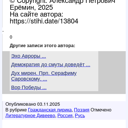
Ерёмин, 2025
На сайте автора:
https://stihi.date/13804
-
0
Другие записи этого автора:
Эхо Авроры ...
Демократия до смуты доведёт ...
Дух мирен. Прп. Серафиму
Саровскому. ...
Вор Победы ...
Опубликовано
03.11.2025
В рубрике
Гражданская лирика
,
Поэзия
Отмечено
Литературное Дивеево
,
Россия
,
Русь