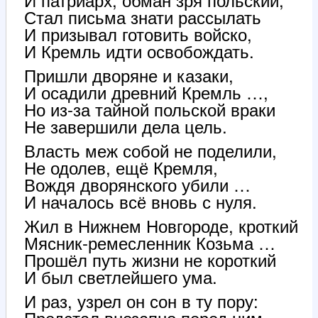
Стал письма знати рассылать
И призывал готовить войско,
И Кремль идти освобождать.
Пришли дворяне и казаки,
И осадили древний Кремль …,
Но из-за тайной польской враки
Не завершили дела цель.
Власть меж собой не поделили,
Не одолев, ещё Кремля,
Вождя дворянского убили …
И началось всё вновь с нуля.
Жил в Нижнем Новгороде, кроткий
Мясник-ремесленник Козьма …
Прошёл путь жизни не короткий
И был светлейшего ума.
И раз, узрел он сон в ту пору:
Предстал внезапно перед ним