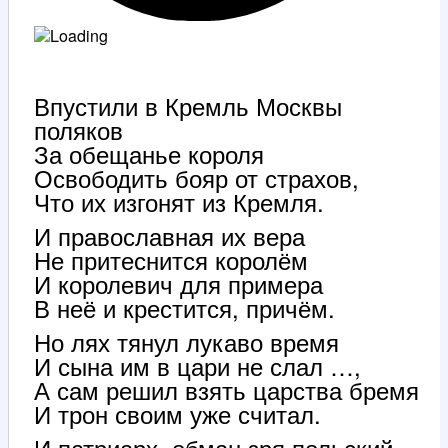
Впустили в Кремль Москвы
поляков
За обещанье короля
Освободить бояр от страхов,
Что их изгонят из Кремля.
И православная их вера
Не притеснится королём
И королевич для примера
В неё и крестится, причём.
Но лях тянул лукаво время
И сына им в цари не слал …,
А сам решил взять царства бремя
И трон своим уже считал.
И патриарх, обман зря польский,